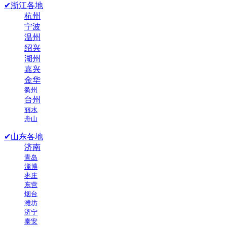
✔浙江各地
杭州
宁波
温州
绍兴
湖州
嘉兴
金华
衢州
台州
丽水
舟山
✔山东各地
济南
青岛
淄博
枣庄
东营
烟台
潍坊
济宁
泰安