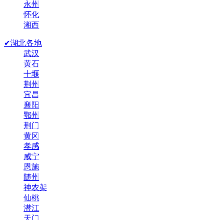
永州
怀化
湘西
✔湖北各地
武汉
黄石
十堰
荆州
宜昌
襄阳
鄂州
荆门
黄冈
孝感
咸宁
恩施
随州
神农架
仙桃
潜江
天门