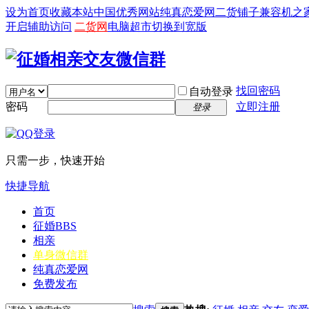
设为首页
收藏本站
中国优秀网站
纯真恋爱网
二货铺子
兼容机之
开启辅助访问
二货网
电脑超市
切换到宽版
找回密码
自动登录
密码
立即注册
登录
只需一步，快速开始
快捷导航
首页
征婚
BBS
相亲
单身微信群
纯真恋爱网
免费发布