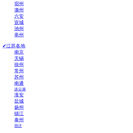
宿州
滁州
六安
宣城
池州
亳州
✔江苏各地
南京
无锡
徐州
常州
苏州
南通
连云港
淮安
盐城
扬州
镇江
泰州
宿迁