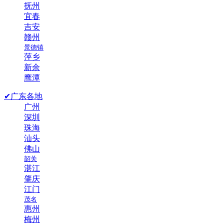
抚州
宜春
吉安
赣州
景德镇
萍乡
新余
鹰潭
✔广东各地
广州
深圳
珠海
汕头
佛山
韶关
湛江
肇庆
江门
茂名
惠州
梅州