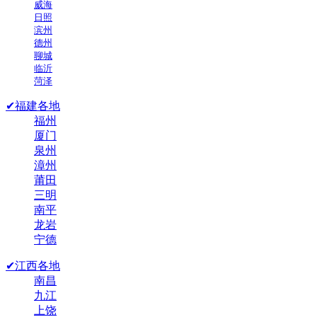
威海
日照
滨州
德州
聊城
临沂
菏泽
✔福建各地
福州
厦门
泉州
漳州
莆田
三明
南平
龙岩
宁德
✔江西各地
南昌
九江
上饶