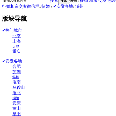
搜索
热搜:
征婚
相亲
交友
恋爱
搜索
征婚相亲交友微信群
»
征婚
›
✔安徽各地
›
滁州
版块导航
✔热门城市
北京
上海
天津
重庆
✔安徽各地
合肥
芜湖
蚌埠
淮南
马鞍山
淮北
铜陵
安庆
黄山
阜阳