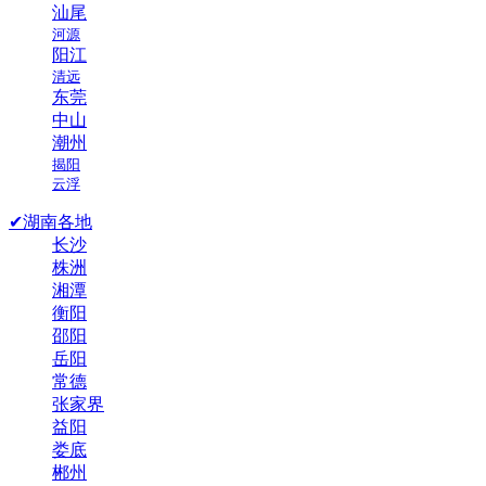
汕尾
河源
阳江
清远
东莞
中山
潮州
揭阳
云浮
✔湖南各地
长沙
株洲
湘潭
衡阳
邵阳
岳阳
常德
张家界
益阳
娄底
郴州