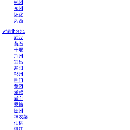
郴州
永州
怀化
湘西
✔湖北各地
武汉
黄石
十堰
荆州
宜昌
襄阳
鄂州
荆门
黄冈
孝感
咸宁
恩施
随州
神农架
仙桃
潜江