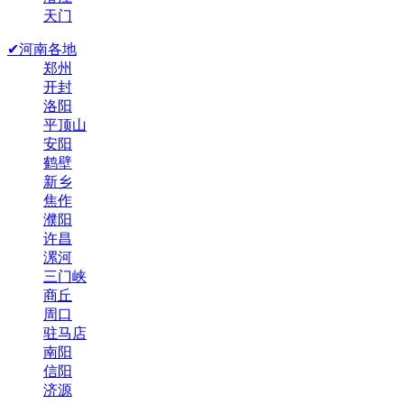
天门
✔河南各地
郑州
开封
洛阳
平顶山
安阳
鹤壁
新乡
焦作
濮阳
许昌
漯河
三门峡
商丘
周口
驻马店
南阳
信阳
济源