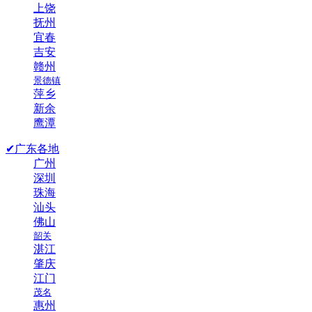
上饶
抚州
宜春
吉安
赣州
景德镇
萍乡
新余
鹰潭
✔广东各地
广州
深圳
珠海
汕头
佛山
韶关
湛江
肇庆
江门
茂名
惠州