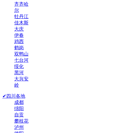
齐齐哈
尔
牡丹江
佳木斯
大庆
伊春
鸡西
鹤岗
双鸭山
七台河
绥化
黑河
大兴安
岭
✔四川各地
成都
绵阳
自贡
攀枝花
泸州