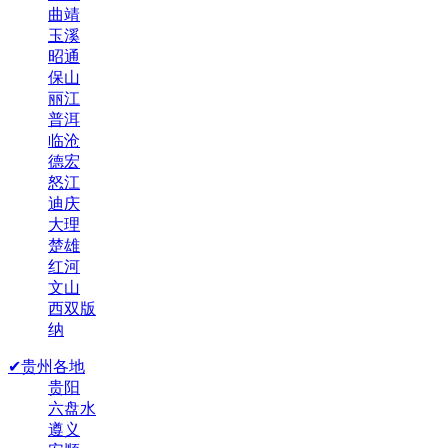
曲靖
玉溪
昭通
保山
丽江
普洱
临沧
德宏
怒江
迪庆
大理
楚雄
红河
文山
西双版
纳
✔贵州各地
贵阳
六盘水
遵义