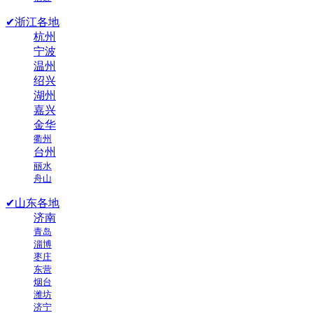
✔浙江各地
杭州
宁波
温州
绍兴
湖州
嘉兴
金华
衢州
台州
丽水
舟山
✔山东各地
济南
青岛
淄博
枣庄
东营
烟台
潍坊
济宁