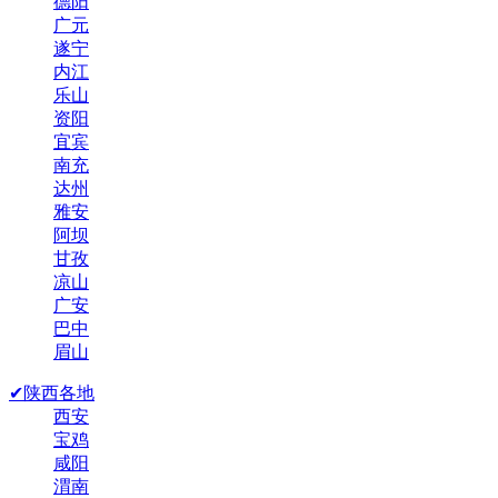
德阳
广元
遂宁
内江
乐山
资阳
宜宾
南充
达州
雅安
阿坝
甘孜
凉山
广安
巴中
眉山
✔陕西各地
西安
宝鸡
咸阳
渭南