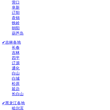
营口
阜新
辽阳
盘锦
铁岭
朝阳
葫芦岛
✔吉林各地
长春
吉林
四平
辽源
通化
白山
白城
松原
延边
长白山
✔黑龙江各地
哈尔滨