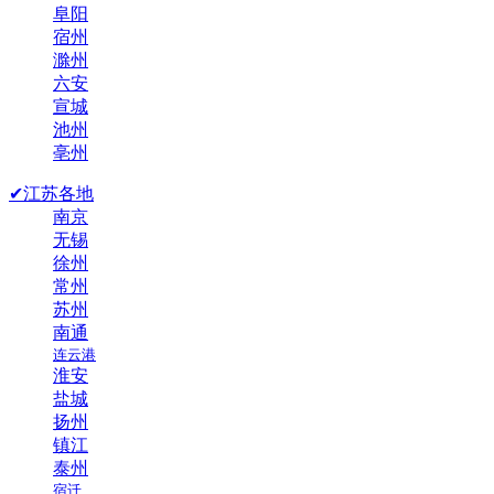
阜阳
宿州
滁州
六安
宣城
池州
亳州
✔江苏各地
南京
无锡
徐州
常州
苏州
南通
连云港
淮安
盐城
扬州
镇江
泰州
宿迁