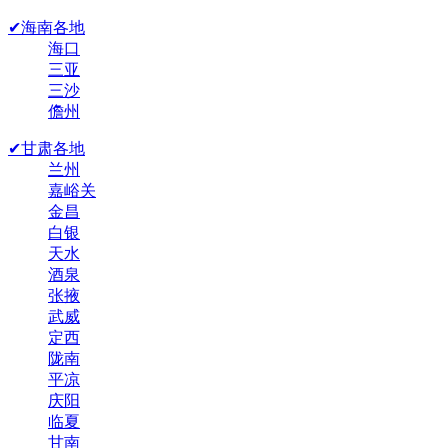
✔海南各地
海口
三亚
三沙
儋州
✔甘肃各地
兰州
嘉峪关
金昌
白银
天水
酒泉
张掖
武威
定西
陇南
平凉
庆阳
临夏
甘南