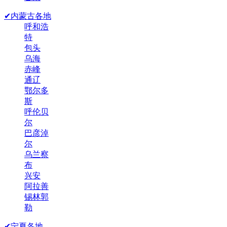
✔内蒙古各地
呼和浩
特
包头
乌海
赤峰
通辽
鄂尔多
斯
呼伦贝
尔
巴彦淖
尔
乌兰察
布
兴安
阿拉善
锡林郭
勒
✔宁夏各地