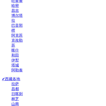
吐鲁番
哈密
昌吉
博尔塔
拉
巴音郭
楞
阿克苏
克孜勒
苏
喀什
和田
伊犁
塔城
阿勒泰
✔西藏各地
拉萨
昌都
日喀则
林芝
山南