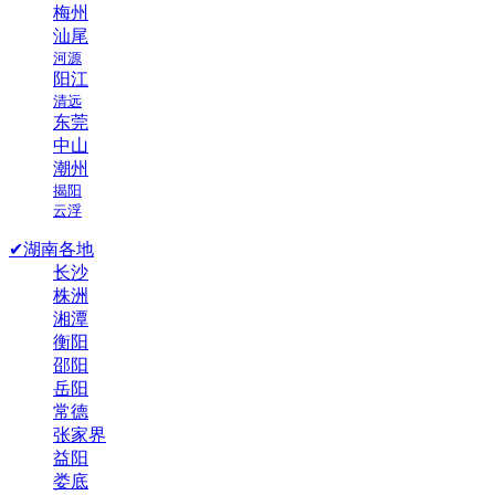
梅州
汕尾
河源
阳江
清远
东莞
中山
潮州
揭阳
云浮
✔湖南各地
长沙
株洲
湘潭
衡阳
邵阳
岳阳
常德
张家界
益阳
娄底