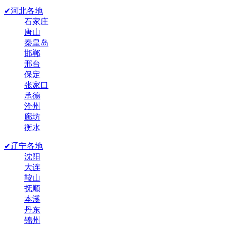
✔河北各地
石家庄
唐山
秦皇岛
邯郸
邢台
保定
张家口
承德
沧州
廊坊
衡水
✔辽宁各地
沈阳
大连
鞍山
抚顺
本溪
丹东
锦州