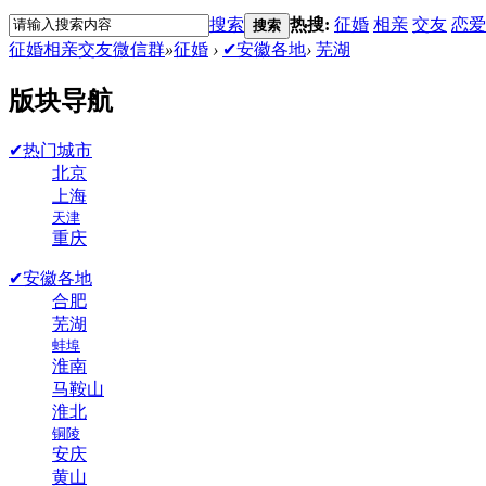
搜索
热搜:
征婚
相亲
交友
恋爱
搜索
征婚相亲交友微信群
»
征婚
›
✔安徽各地
›
芜湖
版块导航
✔热门城市
北京
上海
天津
重庆
✔安徽各地
合肥
芜湖
蚌埠
淮南
马鞍山
淮北
铜陵
安庆
黄山