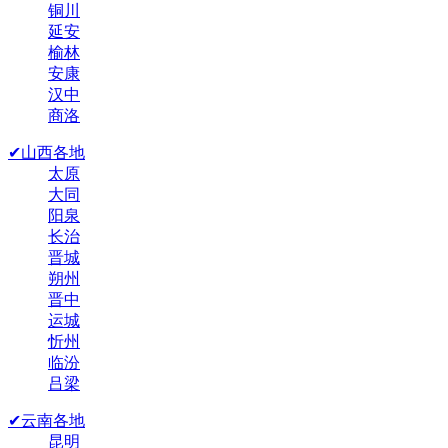
铜川
延安
榆林
安康
汉中
商洛
✔山西各地
太原
大同
阳泉
长治
晋城
朔州
晋中
运城
忻州
临汾
吕梁
✔云南各地
昆明