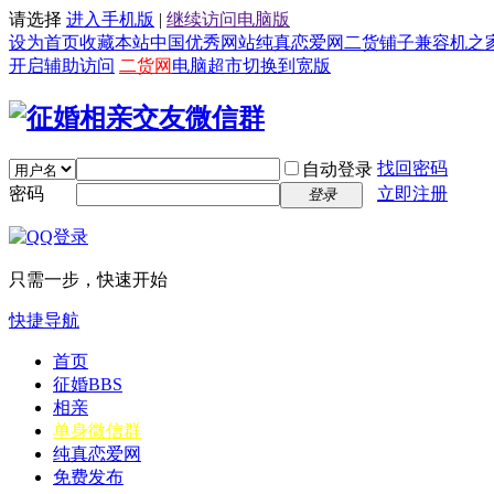
请选择
进入手机版
|
继续访问电脑版
设为首页
收藏本站
中国优秀网站
纯真恋爱网
二货铺子
兼容机之
开启辅助访问
二货网
电脑超市
切换到宽版
找回密码
自动登录
密码
立即注册
登录
只需一步，快速开始
快捷导航
首页
征婚
BBS
相亲
单身微信群
纯真恋爱网
免费发布