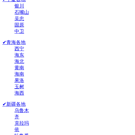
银川
石嘴山
吴忠
固原
中卫
✔青海各地
西宁
海东
海北
黄南
海南
果洛
玉树
海西
✔新疆各地
乌鲁木
齐
克拉玛
依