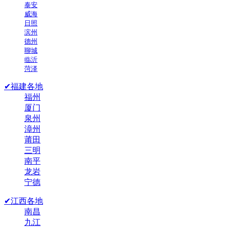
泰安
威海
日照
滨州
德州
聊城
临沂
菏泽
✔福建各地
福州
厦门
泉州
漳州
莆田
三明
南平
龙岩
宁德
✔江西各地
南昌
九江