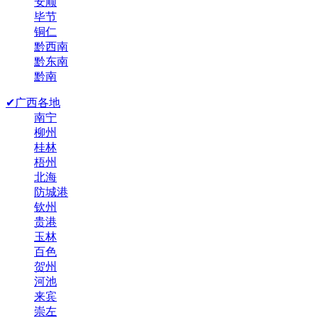
安顺
毕节
铜仁
黔西南
黔东南
黔南
✔广西各地
南宁
柳州
桂林
梧州
北海
防城港
钦州
贵港
玉林
百色
贺州
河池
来宾
崇左