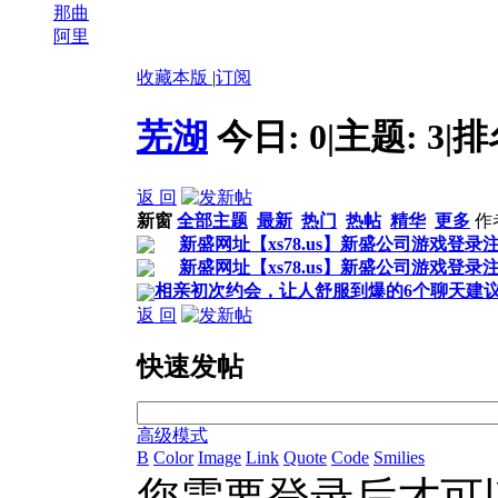
那曲
阿里
收藏本版
|
订阅
芜湖
今日:
0
|
主题:
3
|
排
返 回
新窗
全部主题
最新
热门
热帖
精华
更多
作
新盛网址【xs78.us】新盛公司游戏登录
新盛网址【xs78.us】新盛公司游戏登录
相亲初次约会，让人舒服到爆的6个聊天建
返 回
快速发帖
高级模式
B
Color
Image
Link
Quote
Code
Smilies
您需要登录后才可