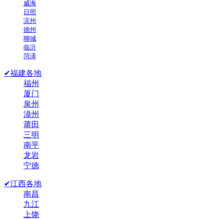
威海
日照
滨州
德州
聊城
临沂
菏泽
✔福建各地
福州
厦门
泉州
漳州
莆田
三明
南平
龙岩
宁德
✔江西各地
南昌
九江
上饶