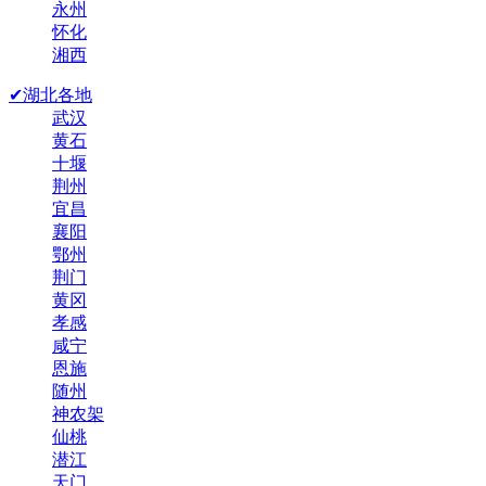
永州
怀化
湘西
✔湖北各地
武汉
黄石
十堰
荆州
宜昌
襄阳
鄂州
荆门
黄冈
孝感
咸宁
恩施
随州
神农架
仙桃
潜江
天门