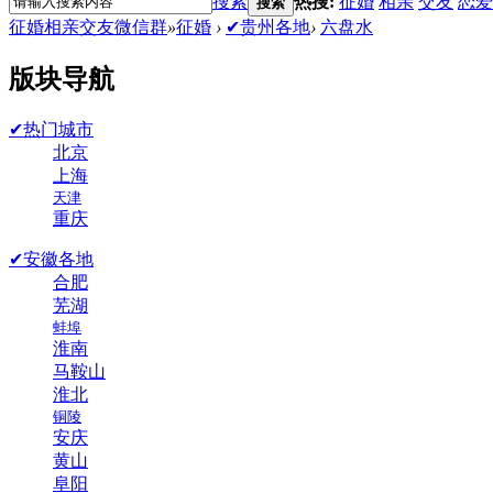
搜索
热搜:
征婚
相亲
交友
恋爱
搜索
征婚相亲交友微信群
»
征婚
›
✔贵州各地
›
六盘水
版块导航
✔热门城市
北京
上海
天津
重庆
✔安徽各地
合肥
芜湖
蚌埠
淮南
马鞍山
淮北
铜陵
安庆
黄山
阜阳