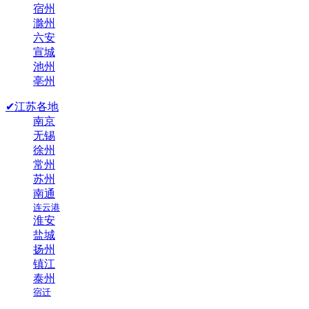
宿州
滁州
六安
宣城
池州
亳州
✔江苏各地
南京
无锡
徐州
常州
苏州
南通
连云港
淮安
盐城
扬州
镇江
泰州
宿迁