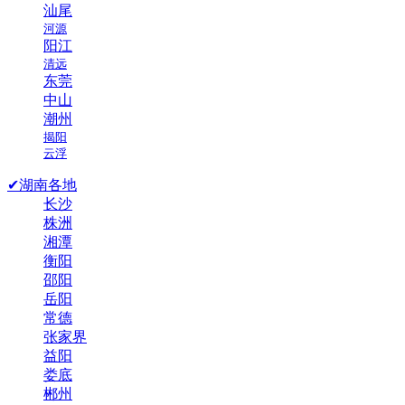
汕尾
河源
阳江
清远
东莞
中山
潮州
揭阳
云浮
✔湖南各地
长沙
株洲
湘潭
衡阳
邵阳
岳阳
常德
张家界
益阳
娄底
郴州