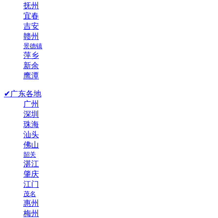
抚州
宜春
吉安
赣州
景德镇
萍乡
新余
鹰潭
✔广东各地
广州
深圳
珠海
汕头
佛山
韶关
湛江
肇庆
江门
茂名
惠州
梅州