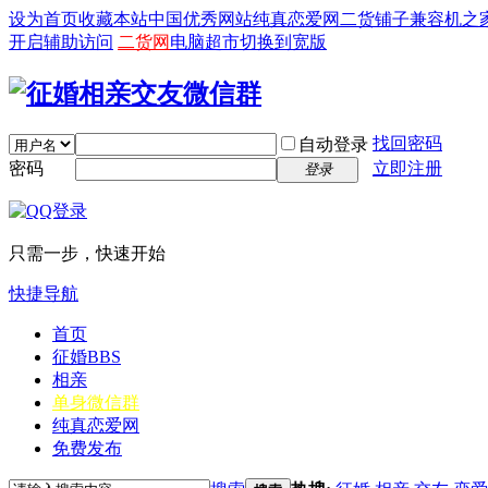
设为首页
收藏本站
中国优秀网站
纯真恋爱网
二货铺子
兼容机之
开启辅助访问
二货网
电脑超市
切换到宽版
找回密码
自动登录
密码
立即注册
登录
只需一步，快速开始
快捷导航
首页
征婚
BBS
相亲
单身微信群
纯真恋爱网
免费发布