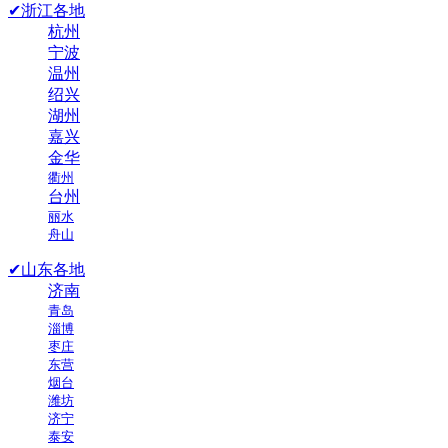
✔浙江各地
杭州
宁波
温州
绍兴
湖州
嘉兴
金华
衢州
台州
丽水
舟山
✔山东各地
济南
青岛
淄博
枣庄
东营
烟台
潍坊
济宁
泰安