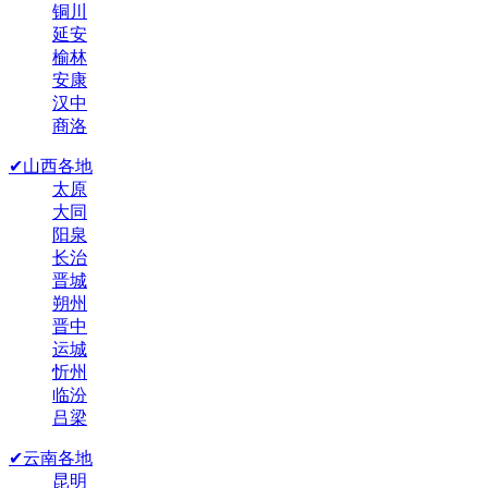
铜川
延安
榆林
安康
汉中
商洛
✔山西各地
太原
大同
阳泉
长治
晋城
朔州
晋中
运城
忻州
临汾
吕梁
✔云南各地
昆明