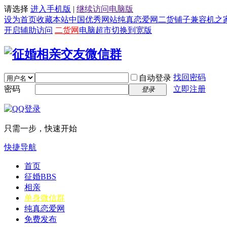
请选择
进入手机版
|
继续访问电脑版
设为首页
收藏本站
中国优秀网站
纯真恋爱网
二货铺子
兼容机之
开启辅助访问
二货网
电脑超市
切换到宽版
找回密码
自动登录
密码
立即注册
登录
只需一步，快速开始
快捷导航
首页
征婚
BBS
相亲
单身微信群
纯真恋爱网
免费发布