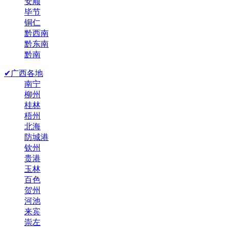
安顺
毕节
铜仁
黔西南
黔东南
黔南
✔广西各地
南宁
柳州
桂林
梧州
北海
防城港
钦州
贵港
玉林
百色
贺州
河池
来宾
崇左