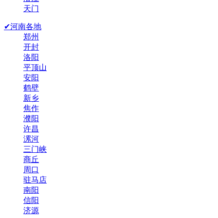
天门
✔河南各地
郑州
开封
洛阳
平顶山
安阳
鹤壁
新乡
焦作
濮阳
许昌
漯河
三门峡
商丘
周口
驻马店
南阳
信阳
济源