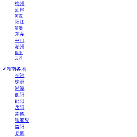
梅州
汕尾
河源
阳江
清远
东莞
中山
潮州
揭阳
云浮
✔湖南各地
长沙
株洲
湘潭
衡阳
邵阳
岳阳
常德
张家界
益阳
娄底