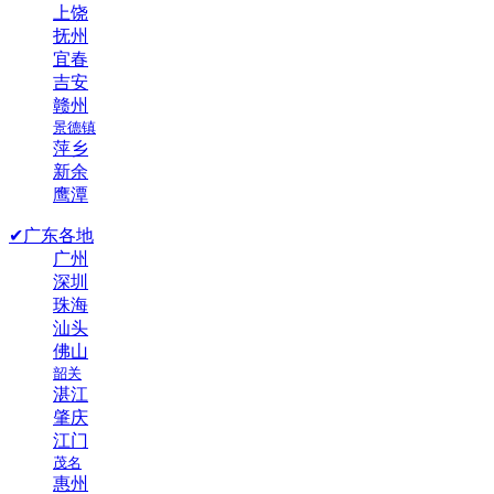
上饶
抚州
宜春
吉安
赣州
景德镇
萍乡
新余
鹰潭
✔广东各地
广州
深圳
珠海
汕头
佛山
韶关
湛江
肇庆
江门
茂名
惠州