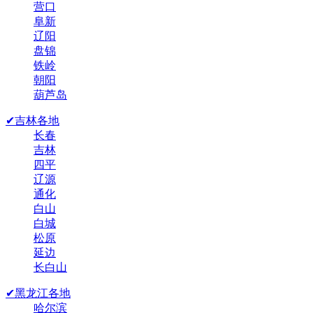
营口
阜新
辽阳
盘锦
铁岭
朝阳
葫芦岛
✔吉林各地
长春
吉林
四平
辽源
通化
白山
白城
松原
延边
长白山
✔黑龙江各地
哈尔滨