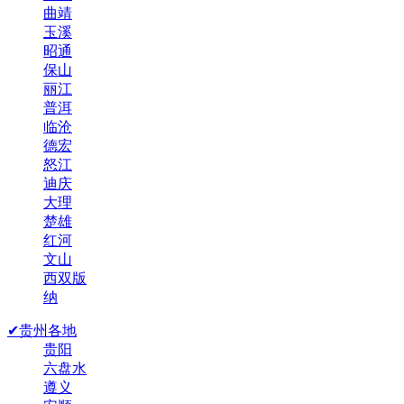
曲靖
玉溪
昭通
保山
丽江
普洱
临沧
德宏
怒江
迪庆
大理
楚雄
红河
文山
西双版
纳
✔贵州各地
贵阳
六盘水
遵义