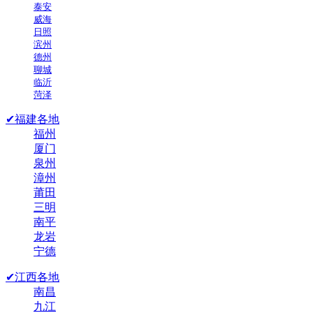
泰安
威海
日照
滨州
德州
聊城
临沂
菏泽
✔福建各地
福州
厦门
泉州
漳州
莆田
三明
南平
龙岩
宁德
✔江西各地
南昌
九江