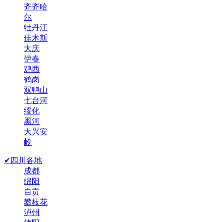
齐齐哈
尔
牡丹江
佳木斯
大庆
伊春
鸡西
鹤岗
双鸭山
七台河
绥化
黑河
大兴安
岭
✔四川各地
成都
绵阳
自贡
攀枝花
泸州