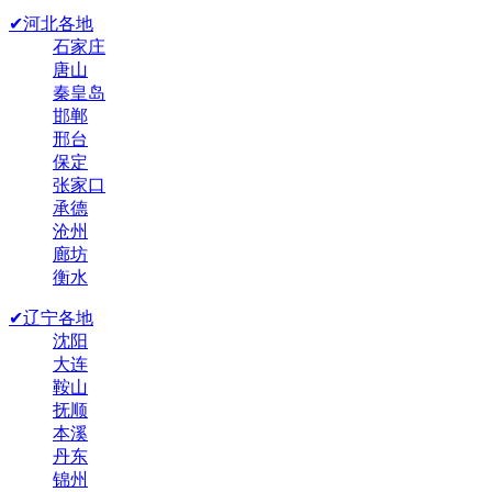
✔河北各地
石家庄
唐山
秦皇岛
邯郸
邢台
保定
张家口
承德
沧州
廊坊
衡水
✔辽宁各地
沈阳
大连
鞍山
抚顺
本溪
丹东
锦州