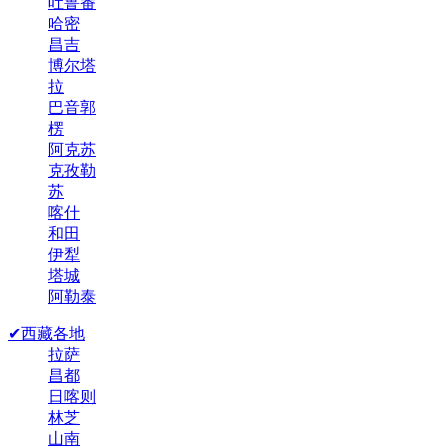
吐鲁番
哈密
昌吉
博尔塔
拉
巴音郭
楞
阿克苏
克孜勒
苏
喀什
和田
伊犁
塔城
阿勒泰
✔西藏各地
拉萨
昌都
日喀则
林芝
山南