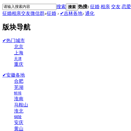
搜索
热搜:
征婚
相亲
交友
恋爱
搜索
征婚相亲交友微信群
»
征婚
›
✔吉林各地
›
通化
版块导航
✔热门城市
北京
上海
天津
重庆
✔安徽各地
合肥
芜湖
蚌埠
淮南
马鞍山
淮北
铜陵
安庆
黄山