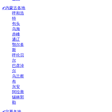
✔内蒙古各地
呼和浩
特
包头
乌海
赤峰
通辽
鄂尔多
斯
呼伦贝
尔
巴彦淖
尔
乌兰察
布
兴安
阿拉善
锡林郭
勒
✔宁夏各地