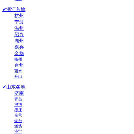
✔浙江各地
杭州
宁波
温州
绍兴
湖州
嘉兴
金华
衢州
台州
丽水
舟山
✔山东各地
济南
青岛
淄博
枣庄
东营
烟台
潍坊
济宁