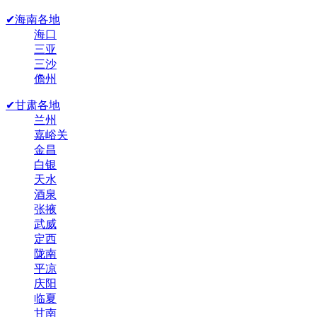
✔海南各地
海口
三亚
三沙
儋州
✔甘肃各地
兰州
嘉峪关
金昌
白银
天水
酒泉
张掖
武威
定西
陇南
平凉
庆阳
临夏
甘南