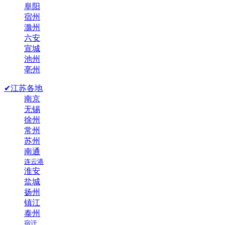
阜阳
宿州
滁州
六安
宣城
池州
亳州
✔江苏各地
南京
无锡
徐州
常州
苏州
南通
连云港
淮安
盐城
扬州
镇江
泰州
宿迁