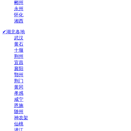
郴州
永州
怀化
湘西
✔湖北各地
武汉
黄石
十堰
荆州
宜昌
襄阳
鄂州
荆门
黄冈
孝感
咸宁
恩施
随州
神农架
仙桃
潜江