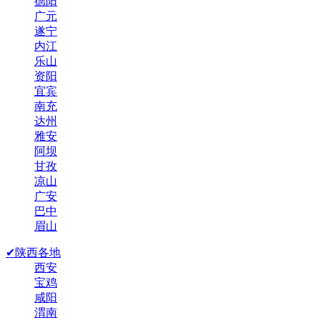
德阳
广元
遂宁
内江
乐山
资阳
宜宾
南充
达州
雅安
阿坝
甘孜
凉山
广安
巴中
眉山
✔陕西各地
西安
宝鸡
咸阳
渭南