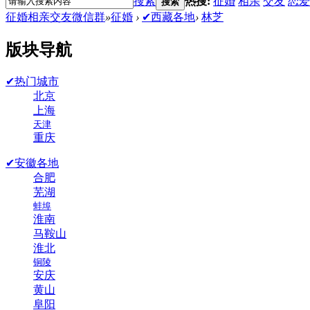
搜索
热搜:
征婚
相亲
交友
恋爱
搜索
征婚相亲交友微信群
»
征婚
›
✔西藏各地
›
林芝
版块导航
✔热门城市
北京
上海
天津
重庆
✔安徽各地
合肥
芜湖
蚌埠
淮南
马鞍山
淮北
铜陵
安庆
黄山
阜阳