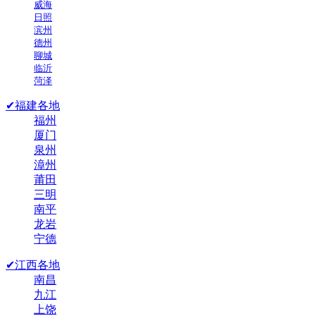
威海
日照
滨州
德州
聊城
临沂
菏泽
✔福建各地
福州
厦门
泉州
漳州
莆田
三明
南平
龙岩
宁德
✔江西各地
南昌
九江
上饶