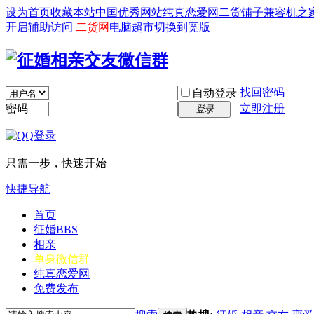
设为首页
收藏本站
中国优秀网站
纯真恋爱网
二货铺子
兼容机之
开启辅助访问
二货网
电脑超市
切换到宽版
找回密码
自动登录
密码
立即注册
登录
只需一步，快速开始
快捷导航
首页
征婚
BBS
相亲
单身微信群
纯真恋爱网
免费发布