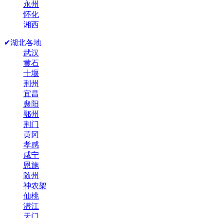
永州
怀化
湘西
✔湖北各地
武汉
黄石
十堰
荆州
宜昌
襄阳
鄂州
荆门
黄冈
孝感
咸宁
恩施
随州
神农架
仙桃
潜江
天门