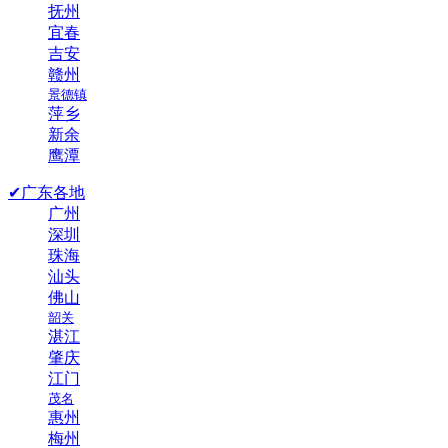
抚州
宜春
吉安
赣州
景德镇
萍乡
新余
鹰潭
✔广东各地
广州
深圳
珠海
汕头
佛山
韶关
湛江
肇庆
江门
茂名
惠州
梅州