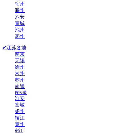
宿州
滁州
六安
宣城
池州
亳州
✔江苏各地
南京
无锡
徐州
常州
苏州
南通
连云港
淮安
盐城
扬州
镇江
泰州
宿迁