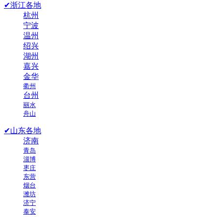
✔浙江各地
杭州
宁波
温州
绍兴
湖州
嘉兴
金华
衢州
台州
丽水
舟山
✔山东各地
济南
青岛
淄博
枣庄
东营
烟台
潍坊
济宁
泰安