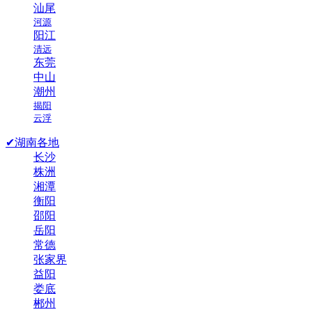
汕尾
河源
阳江
清远
东莞
中山
潮州
揭阳
云浮
✔湖南各地
长沙
株洲
湘潭
衡阳
邵阳
岳阳
常德
张家界
益阳
娄底
郴州