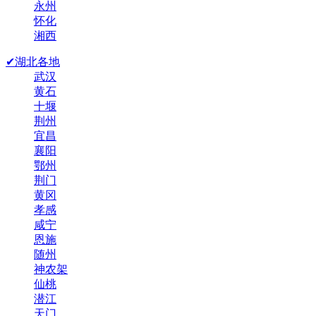
永州
怀化
湘西
✔湖北各地
武汉
黄石
十堰
荆州
宜昌
襄阳
鄂州
荆门
黄冈
孝感
咸宁
恩施
随州
神农架
仙桃
潜江
天门