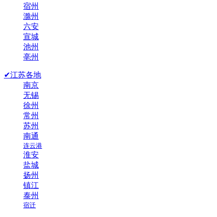
宿州
滁州
六安
宣城
池州
亳州
✔江苏各地
南京
无锡
徐州
常州
苏州
南通
连云港
淮安
盐城
扬州
镇江
泰州
宿迁