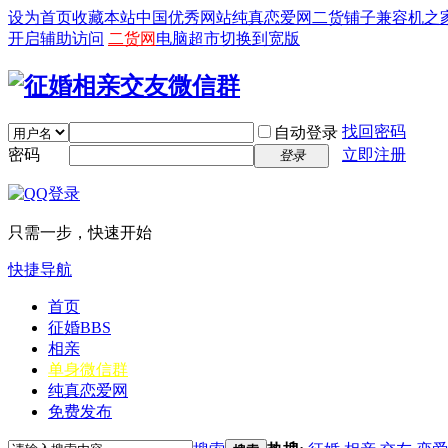
设为首页
收藏本站
中国优秀网站
纯真恋爱网
二货铺子
兼容机之
开启辅助访问
二货网
电脑超市
切换到宽版
找回密码
自动登录
密码
立即注册
登录
只需一步，快速开始
快捷导航
首页
征婚
BBS
相亲
单身微信群
纯真恋爱网
免费发布