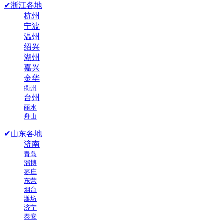
✔浙江各地
杭州
宁波
温州
绍兴
湖州
嘉兴
金华
衢州
台州
丽水
舟山
✔山东各地
济南
青岛
淄博
枣庄
东营
烟台
潍坊
济宁
泰安