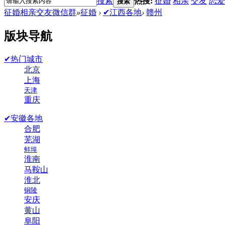
搜索
热搜:
征婚
相亲
交友
恋爱
搜索
征婚相亲交友微信群
»
征婚
›
✔江西各地
›
赣州
版块导航
✔热门城市
北京
上海
天津
重庆
✔安徽各地
合肥
芜湖
蚌埠
淮南
马鞍山
淮北
铜陵
安庆
黄山
阜阳