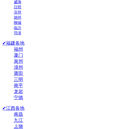
威海
日照
滨州
德州
聊城
临沂
菏泽
✔福建各地
福州
厦门
泉州
漳州
莆田
三明
南平
龙岩
宁德
✔江西各地
南昌
九江
上饶