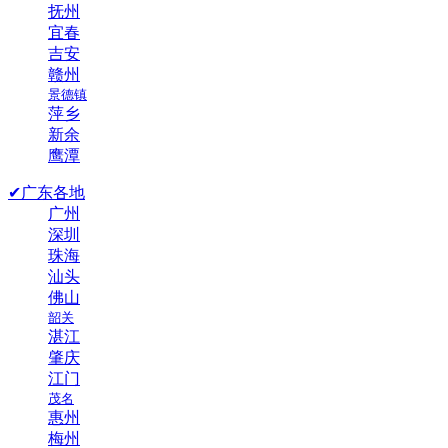
抚州
宜春
吉安
赣州
景德镇
萍乡
新余
鹰潭
✔广东各地
广州
深圳
珠海
汕头
佛山
韶关
湛江
肇庆
江门
茂名
惠州
梅州