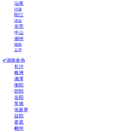
汕尾
河源
阳江
清远
东莞
中山
潮州
揭阳
云浮
✔湖南各地
长沙
株洲
湘潭
衡阳
邵阳
岳阳
常德
张家界
益阳
娄底
郴州