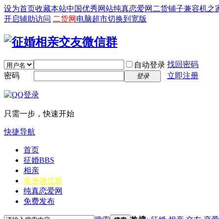
设为首页
收藏本站
中国优秀网站
纯真恋爱网
二货铺子
兼容机之
开启辅助访问
二货网
电脑超市
切换到宽版
找回密码
自动登录
密码
立即注册
登录
只需一步，快速开始
快捷导航
首页
征婚
BBS
相亲
单身微信群
纯真恋爱网
免费发布