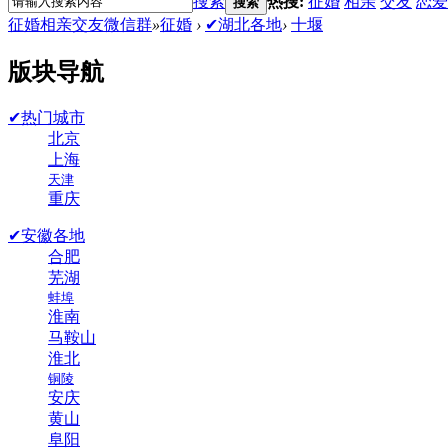
搜索
热搜:
征婚
相亲
交友
恋爱
搜索
征婚相亲交友微信群
»
征婚
›
✔湖北各地
›
十堰
版块导航
✔热门城市
北京
上海
天津
重庆
✔安徽各地
合肥
芜湖
蚌埠
淮南
马鞍山
淮北
铜陵
安庆
黄山
阜阳