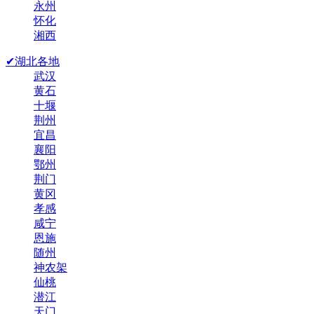
永州
怀化
湘西
✔湖北各地
武汉
黄石
十堰
荆州
宜昌
襄阳
鄂州
荆门
黄冈
孝感
咸宁
恩施
随州
神农架
仙桃
潜江
天门