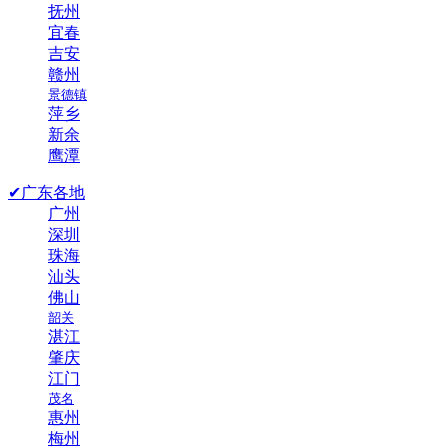
抚州
宜春
吉安
赣州
景德镇
萍乡
新余
鹰潭
✔广东各地
广州
深圳
珠海
汕头
佛山
韶关
湛江
肇庆
江门
茂名
惠州
梅州