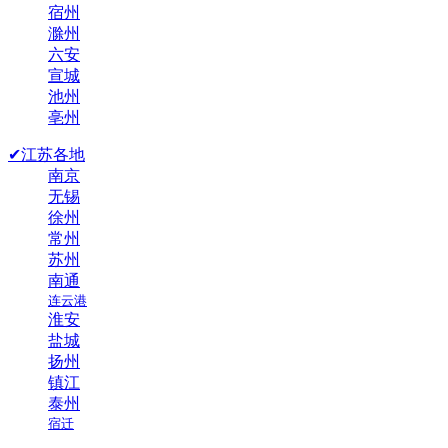
宿州
滁州
六安
宣城
池州
亳州
✔江苏各地
南京
无锡
徐州
常州
苏州
南通
连云港
淮安
盐城
扬州
镇江
泰州
宿迁