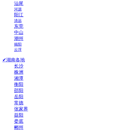
汕尾
河源
阳江
清远
东莞
中山
潮州
揭阳
云浮
✔湖南各地
长沙
株洲
湘潭
衡阳
邵阳
岳阳
常德
张家界
益阳
娄底
郴州