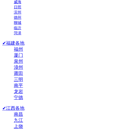
威海
日照
滨州
德州
聊城
临沂
菏泽
✔福建各地
福州
厦门
泉州
漳州
莆田
三明
南平
龙岩
宁德
✔江西各地
南昌
九江
上饶