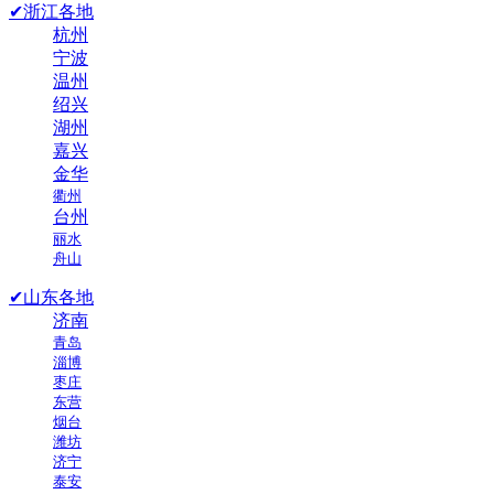
✔浙江各地
杭州
宁波
温州
绍兴
湖州
嘉兴
金华
衢州
台州
丽水
舟山
✔山东各地
济南
青岛
淄博
枣庄
东营
烟台
潍坊
济宁
泰安