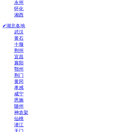
永州
怀化
湘西
✔湖北各地
武汉
黄石
十堰
荆州
宜昌
襄阳
鄂州
荆门
黄冈
孝感
咸宁
恩施
随州
神农架
仙桃
潜江
天门