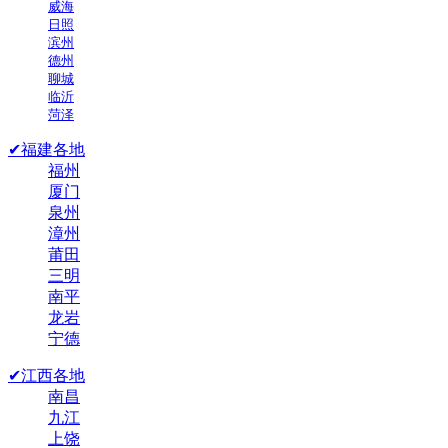
威海
日照
滨州
德州
聊城
临沂
菏泽
✔福建各地
福州
厦门
泉州
漳州
莆田
三明
南平
龙岩
宁德
✔江西各地
南昌
九江
上饶