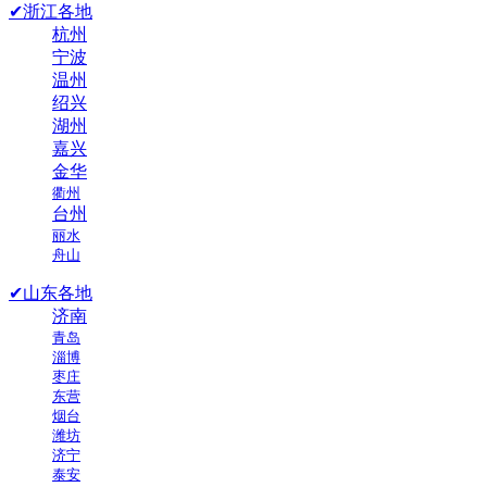
✔浙江各地
杭州
宁波
温州
绍兴
湖州
嘉兴
金华
衢州
台州
丽水
舟山
✔山东各地
济南
青岛
淄博
枣庄
东营
烟台
潍坊
济宁
泰安