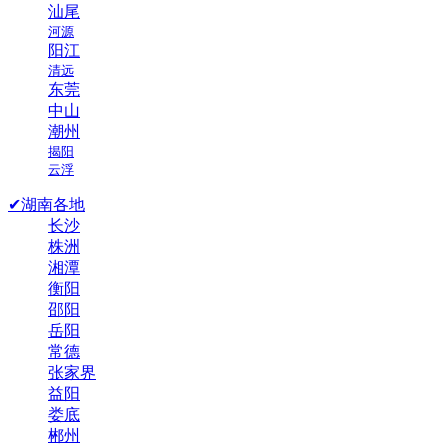
汕尾
河源
阳江
清远
东莞
中山
潮州
揭阳
云浮
✔湖南各地
长沙
株洲
湘潭
衡阳
邵阳
岳阳
常德
张家界
益阳
娄底
郴州