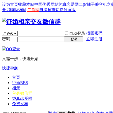
设为首页
收藏本站
中国优秀网站
纯真恋爱网
二货铺子
兼容机之
开启辅助访问
二货网
电脑超市
切换到宽版
找回密码
自动登录
密码
立即注册
登录
只需一步，快速开始
快捷导航
首页
征婚
BBS
相亲
单身微信群
纯真恋爱网
免费发布