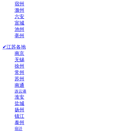
宿州
滁州
六安
宣城
池州
亳州
✔江苏各地
南京
无锡
徐州
常州
苏州
南通
连云港
淮安
盐城
扬州
镇江
泰州
宿迁