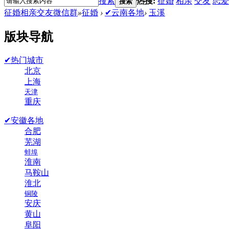
搜索
热搜:
征婚
相亲
交友
恋爱
搜索
征婚相亲交友微信群
»
征婚
›
✔云南各地
›
玉溪
版块导航
✔热门城市
北京
上海
天津
重庆
✔安徽各地
合肥
芜湖
蚌埠
淮南
马鞍山
淮北
铜陵
安庆
黄山
阜阳