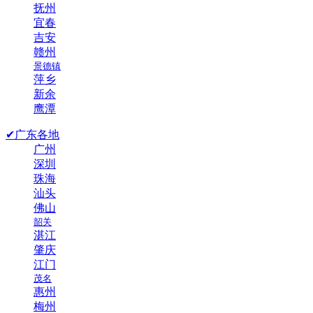
抚州
宜春
吉安
赣州
景德镇
萍乡
新余
鹰潭
✔广东各地
广州
深圳
珠海
汕头
佛山
韶关
湛江
肇庆
江门
茂名
惠州
梅州