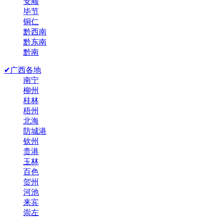
安顺
毕节
铜仁
黔西南
黔东南
黔南
✔广西各地
南宁
柳州
桂林
梧州
北海
防城港
钦州
贵港
玉林
百色
贺州
河池
来宾
崇左