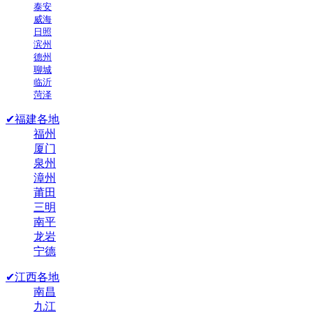
泰安
威海
日照
滨州
德州
聊城
临沂
菏泽
✔福建各地
福州
厦门
泉州
漳州
莆田
三明
南平
龙岩
宁德
✔江西各地
南昌
九江