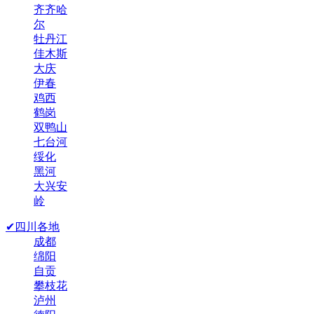
齐齐哈
尔
牡丹江
佳木斯
大庆
伊春
鸡西
鹤岗
双鸭山
七台河
绥化
黑河
大兴安
岭
✔四川各地
成都
绵阳
自贡
攀枝花
泸州