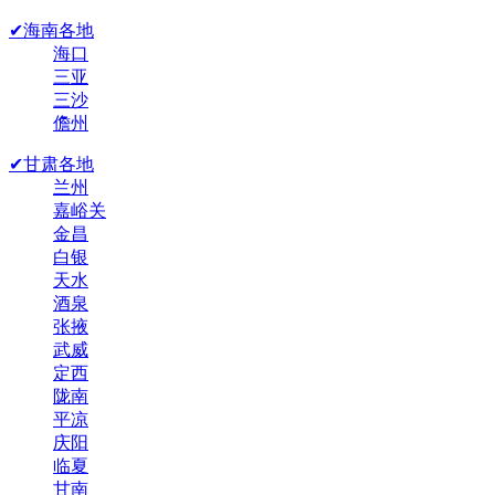
✔海南各地
海口
三亚
三沙
儋州
✔甘肃各地
兰州
嘉峪关
金昌
白银
天水
酒泉
张掖
武威
定西
陇南
平凉
庆阳
临夏
甘南