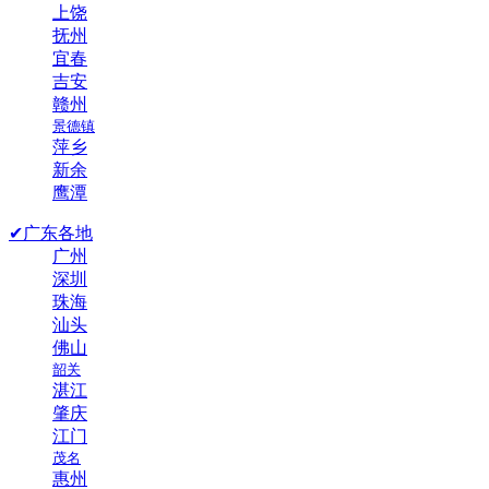
上饶
抚州
宜春
吉安
赣州
景德镇
萍乡
新余
鹰潭
✔广东各地
广州
深圳
珠海
汕头
佛山
韶关
湛江
肇庆
江门
茂名
惠州