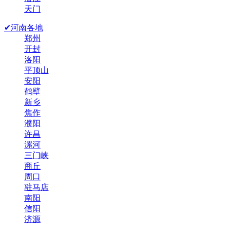
天门
✔河南各地
郑州
开封
洛阳
平顶山
安阳
鹤壁
新乡
焦作
濮阳
许昌
漯河
三门峡
商丘
周口
驻马店
南阳
信阳
济源