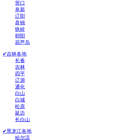
营口
阜新
辽阳
盘锦
铁岭
朝阳
葫芦岛
✔吉林各地
长春
吉林
四平
辽源
通化
白山
白城
松原
延边
长白山
✔黑龙江各地
哈尔滨