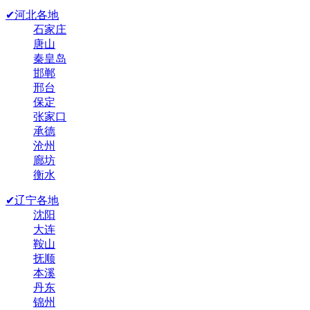
✔河北各地
石家庄
唐山
秦皇岛
邯郸
邢台
保定
张家口
承德
沧州
廊坊
衡水
✔辽宁各地
沈阳
大连
鞍山
抚顺
本溪
丹东
锦州