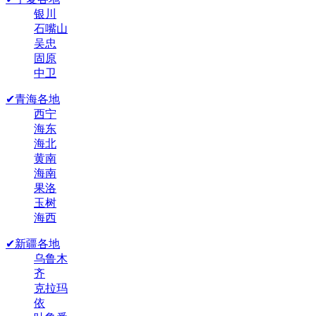
银川
石嘴山
吴忠
固原
中卫
✔青海各地
西宁
海东
海北
黄南
海南
果洛
玉树
海西
✔新疆各地
乌鲁木
齐
克拉玛
依