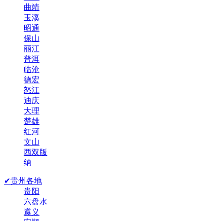
曲靖
玉溪
昭通
保山
丽江
普洱
临沧
德宏
怒江
迪庆
大理
楚雄
红河
文山
西双版
纳
✔贵州各地
贵阳
六盘水
遵义