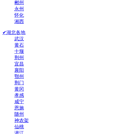
郴州
永州
怀化
湘西
✔湖北各地
武汉
黄石
十堰
荆州
宜昌
襄阳
鄂州
荆门
黄冈
孝感
咸宁
恩施
随州
神农架
仙桃
潜江