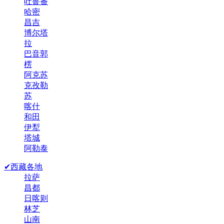
吐鲁番
哈密
昌吉
博尔塔
拉
巴音郭
楞
阿克苏
克孜勒
苏
喀什
和田
伊犁
塔城
阿勒泰
✔西藏各地
拉萨
昌都
日喀则
林芝
山南