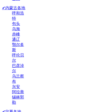
✔内蒙古各地
呼和浩
特
包头
乌海
赤峰
通辽
鄂尔多
斯
呼伦贝
尔
巴彦淖
尔
乌兰察
布
兴安
阿拉善
锡林郭
勒
✔宁夏各地