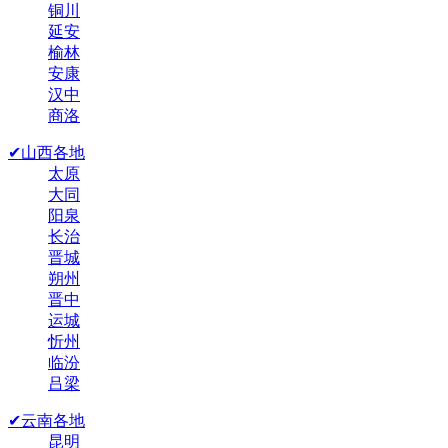
铜川
延安
榆林
安康
汉中
商洛
✔山西各地
太原
大同
阳泉
长治
晋城
朔州
晋中
运城
忻州
临汾
吕梁
✔云南各地
昆明