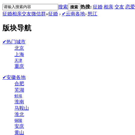
搜索
热搜:
征婚
相亲
交友
恋爱
搜索
征婚相亲交友微信群
»
征婚
›
✔云南各地
›
怒江
版块导航
✔热门城市
北京
上海
天津
重庆
✔安徽各地
合肥
芜湖
蚌埠
淮南
马鞍山
淮北
铜陵
安庆
黄山