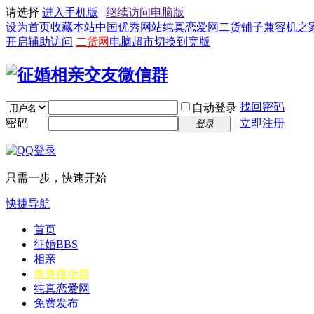
请选择
进入手机版
|
继续访问电脑版
设为首页
收藏本站
中国优秀网站
纯真恋爱网
二货铺子
兼容机之
开启辅助访问
二货网
电脑超市
切换到宽版
找回密码
自动登录
密码
立即注册
登录
只需一步，快速开始
快捷导航
首页
征婚
BBS
相亲
单身微信群
纯真恋爱网
免费发布