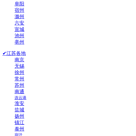
阜阳
宿州
滁州
六安
宣城
池州
亳州
✔江苏各地
南京
无锡
徐州
常州
苏州
南通
连云港
淮安
盐城
扬州
镇江
泰州
宿迁