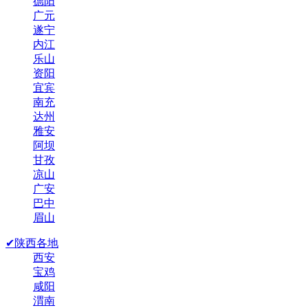
德阳
广元
遂宁
内江
乐山
资阳
宜宾
南充
达州
雅安
阿坝
甘孜
凉山
广安
巴中
眉山
✔陕西各地
西安
宝鸡
咸阳
渭南