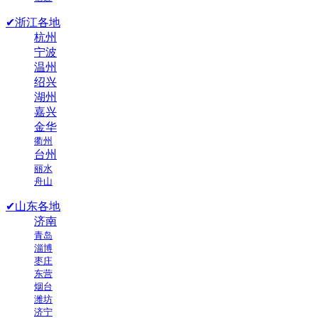
✔浙江各地
杭州
宁波
温州
绍兴
湖州
嘉兴
金华
衢州
台州
丽水
舟山
✔山东各地
济南
青岛
淄博
枣庄
东营
烟台
潍坊
济宁