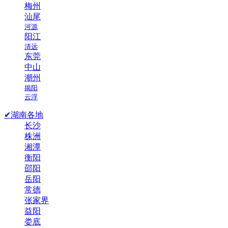
梅州
汕尾
河源
阳江
清远
东莞
中山
潮州
揭阳
云浮
✔湖南各地
长沙
株洲
湘潭
衡阳
邵阳
岳阳
常德
张家界
益阳
娄底