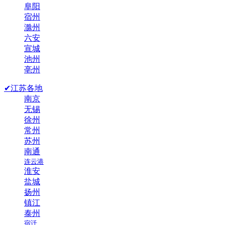
阜阳
宿州
滁州
六安
宣城
池州
亳州
✔江苏各地
南京
无锡
徐州
常州
苏州
南通
连云港
淮安
盐城
扬州
镇江
泰州
宿迁