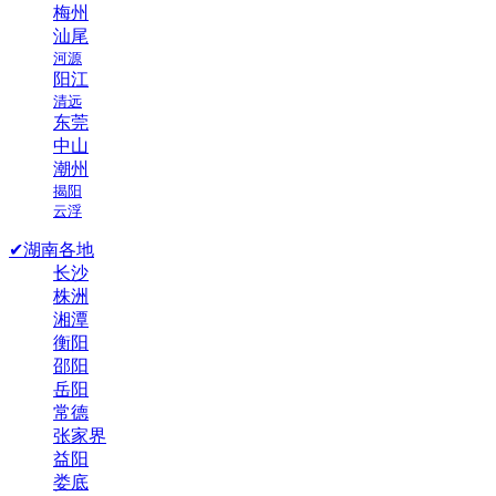
梅州
汕尾
河源
阳江
清远
东莞
中山
潮州
揭阳
云浮
✔湖南各地
长沙
株洲
湘潭
衡阳
邵阳
岳阳
常德
张家界
益阳
娄底