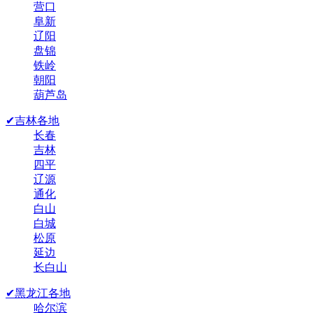
营口
阜新
辽阳
盘锦
铁岭
朝阳
葫芦岛
✔吉林各地
长春
吉林
四平
辽源
通化
白山
白城
松原
延边
长白山
✔黑龙江各地
哈尔滨