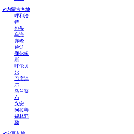
✔内蒙古各地
呼和浩
特
包头
乌海
赤峰
通辽
鄂尔多
斯
呼伦贝
尔
巴彦淖
尔
乌兰察
布
兴安
阿拉善
锡林郭
勒
✔宁夏各地