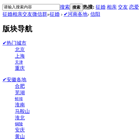
搜索
热搜:
征婚
相亲
交友
恋爱
搜索
征婚相亲交友微信群
»
征婚
›
✔河南各地
›
信阳
版块导航
✔热门城市
北京
上海
天津
重庆
✔安徽各地
合肥
芜湖
蚌埠
淮南
马鞍山
淮北
铜陵
安庆
黄山