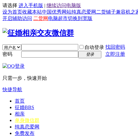
请选择
进入手机版
|
继续访问电脑版
设为首页
收藏本站
中国优秀网站
纯真恋爱网
二货铺子
兼容机之
开启辅助访问
二货网
电脑超市
切换到宽版
找回密码
自动登录
密码
立即注册
登录
只需一步，快速开始
快捷导航
首页
征婚
BBS
相亲
单身微信群
纯真恋爱网
免费发布