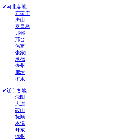
✔河北各地
石家庄
唐山
秦皇岛
邯郸
邢台
保定
张家口
承德
沧州
廊坊
衡水
✔辽宁各地
沈阳
大连
鞍山
抚顺
本溪
丹东
锦州