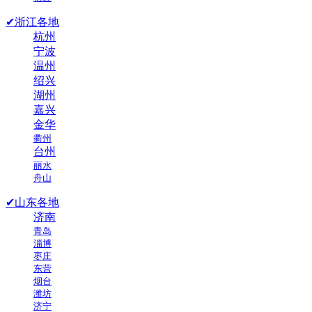
✔浙江各地
杭州
宁波
温州
绍兴
湖州
嘉兴
金华
衢州
台州
丽水
舟山
✔山东各地
济南
青岛
淄博
枣庄
东营
烟台
潍坊
济宁