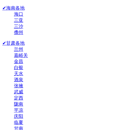
✔海南各地
海口
三亚
三沙
儋州
✔甘肃各地
兰州
嘉峪关
金昌
白银
天水
酒泉
张掖
武威
定西
陇南
平凉
庆阳
临夏
甘南