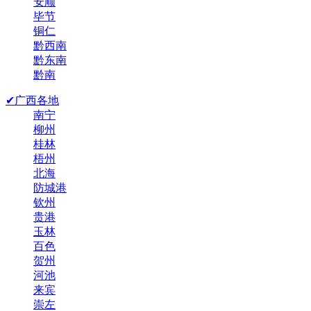
安顺
毕节
铜仁
黔西南
黔东南
黔南
✔广西各地
南宁
柳州
桂林
梧州
北海
防城港
钦州
贵港
玉林
百色
贺州
河池
来宾
崇左