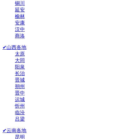
铜川
延安
榆林
安康
汉中
商洛
✔山西各地
太原
大同
阳泉
长治
晋城
朔州
晋中
运城
忻州
临汾
吕梁
✔云南各地
昆明