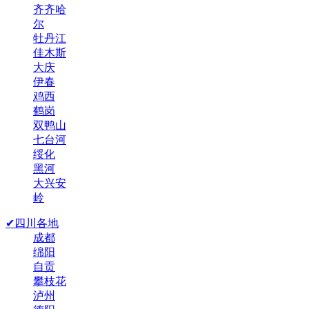
齐齐哈
尔
牡丹江
佳木斯
大庆
伊春
鸡西
鹤岗
双鸭山
七台河
绥化
黑河
大兴安
岭
✔四川各地
成都
绵阳
自贡
攀枝花
泸州