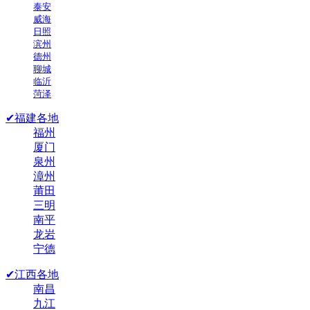
泰安
威海
日照
滨州
德州
聊城
临沂
菏泽
✔福建各地
福州
厦门
泉州
漳州
莆田
三明
南平
龙岩
宁德
✔江西各地
南昌
九江