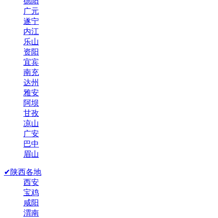
德阳
广元
遂宁
内江
乐山
资阳
宜宾
南充
达州
雅安
阿坝
甘孜
凉山
广安
巴中
眉山
✔陕西各地
西安
宝鸡
咸阳
渭南