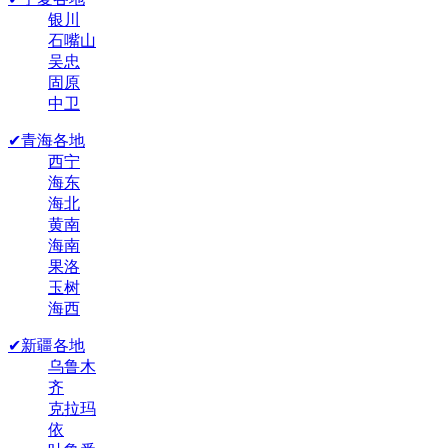
银川
石嘴山
吴忠
固原
中卫
✔青海各地
西宁
海东
海北
黄南
海南
果洛
玉树
海西
✔新疆各地
乌鲁木
齐
克拉玛
依