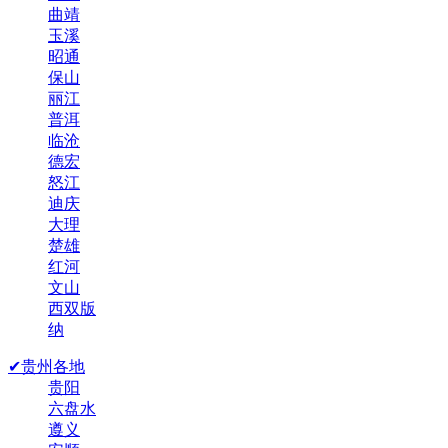
曲靖
玉溪
昭通
保山
丽江
普洱
临沧
德宏
怒江
迪庆
大理
楚雄
红河
文山
西双版
纳
✔贵州各地
贵阳
六盘水
遵义