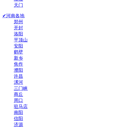
天门
✔河南各地
郑州
开封
洛阳
平顶山
安阳
鹤壁
新乡
焦作
濮阳
许昌
漯河
三门峡
商丘
周口
驻马店
南阳
信阳
济源