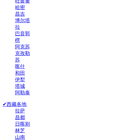
吐鲁番
哈密
昌吉
博尔塔
拉
巴音郭
楞
阿克苏
克孜勒
苏
喀什
和田
伊犁
塔城
阿勒泰
✔西藏各地
拉萨
昌都
日喀则
林芝
山南