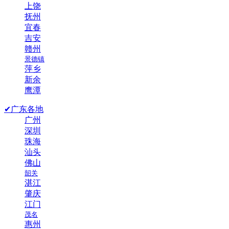
上饶
抚州
宜春
吉安
赣州
景德镇
萍乡
新余
鹰潭
✔广东各地
广州
深圳
珠海
汕头
佛山
韶关
湛江
肇庆
江门
茂名
惠州