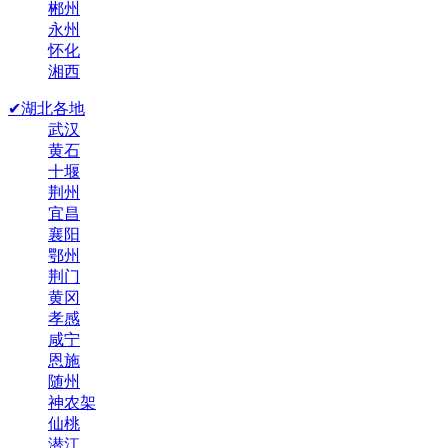
郴州
永州
怀化
湘西
✔湖北各地
武汉
黄石
十堰
荆州
宜昌
襄阳
鄂州
荆门
黄冈
孝感
咸宁
恩施
随州
神农架
仙桃
潜江