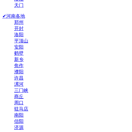
天门
✔河南各地
郑州
开封
洛阳
平顶山
安阳
鹤壁
新乡
焦作
濮阳
许昌
漯河
三门峡
商丘
周口
驻马店
南阳
信阳
济源