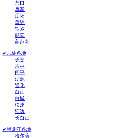
营口
阜新
辽阳
盘锦
铁岭
朝阳
葫芦岛
✔吉林各地
长春
吉林
四平
辽源
通化
白山
白城
松原
延边
长白山
✔黑龙江各地
哈尔滨