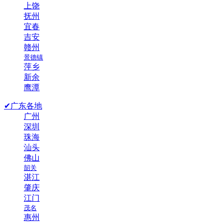
上饶
抚州
宜春
吉安
赣州
景德镇
萍乡
新余
鹰潭
✔广东各地
广州
深圳
珠海
汕头
佛山
韶关
湛江
肇庆
江门
茂名
惠州