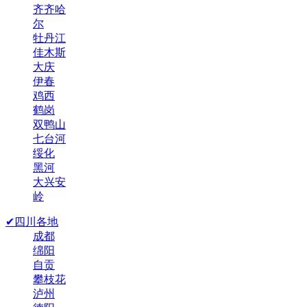
齐齐哈
尔
牡丹江
佳木斯
大庆
伊春
鸡西
鹤岗
双鸭山
七台河
绥化
黑河
大兴安
岭
✔四川各地
成都
绵阳
自贡
攀枝花
泸州