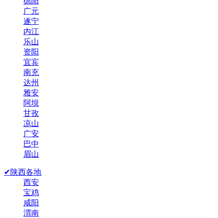
德阳
广元
遂宁
内江
乐山
资阳
宜宾
南充
达州
雅安
阿坝
甘孜
凉山
广安
巴中
眉山
✔陕西各地
西安
宝鸡
咸阳
渭南