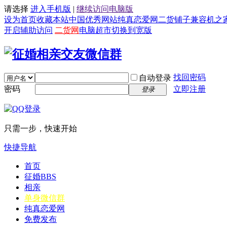
请选择
进入手机版
|
继续访问电脑版
设为首页
收藏本站
中国优秀网站
纯真恋爱网
二货铺子
兼容机之
开启辅助访问
二货网
电脑超市
切换到宽版
找回密码
自动登录
密码
立即注册
登录
只需一步，快速开始
快捷导航
首页
征婚
BBS
相亲
单身微信群
纯真恋爱网
免费发布