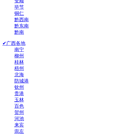
安顺
毕节
铜仁
黔西南
黔东南
黔南
✔广西各地
南宁
柳州
桂林
梧州
北海
防城港
钦州
贵港
玉林
百色
贺州
河池
来宾
崇左