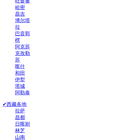
吐鲁番
哈密
昌吉
博尔塔
拉
巴音郭
楞
阿克苏
克孜勒
苏
喀什
和田
伊犁
塔城
阿勒泰
✔西藏各地
拉萨
昌都
日喀则
林芝
山南