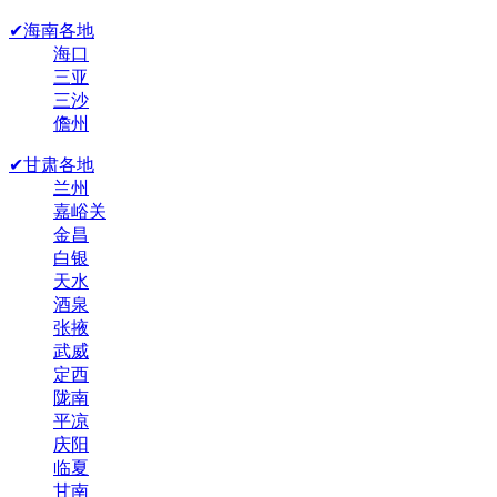
✔海南各地
海口
三亚
三沙
儋州
✔甘肃各地
兰州
嘉峪关
金昌
白银
天水
酒泉
张掖
武威
定西
陇南
平凉
庆阳
临夏
甘南