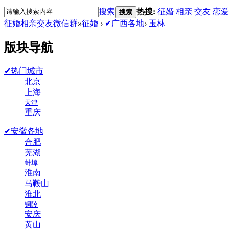
搜索
热搜:
征婚
相亲
交友
恋爱
搜索
征婚相亲交友微信群
»
征婚
›
✔广西各地
›
玉林
版块导航
✔热门城市
北京
上海
天津
重庆
✔安徽各地
合肥
芜湖
蚌埠
淮南
马鞍山
淮北
铜陵
安庆
黄山