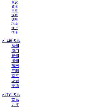
泰安
威海
日照
滨州
德州
聊城
临沂
菏泽
✔福建各地
福州
厦门
泉州
漳州
莆田
三明
南平
龙岩
宁德
✔江西各地
南昌
九江