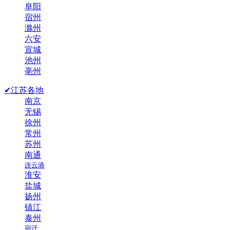
阜阳
宿州
滁州
六安
宣城
池州
亳州
✔江苏各地
南京
无锡
徐州
常州
苏州
南通
连云港
淮安
盐城
扬州
镇江
泰州
宿迁