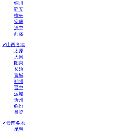
铜川
延安
榆林
安康
汉中
商洛
✔山西各地
太原
大同
阳泉
长治
晋城
朔州
晋中
运城
忻州
临汾
吕梁
✔云南各地
昆明