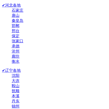
✔河北各地
石家庄
唐山
秦皇岛
邯郸
邢台
保定
张家口
承德
沧州
廊坊
衡水
✔辽宁各地
沈阳
大连
鞍山
抚顺
本溪
丹东
锦州