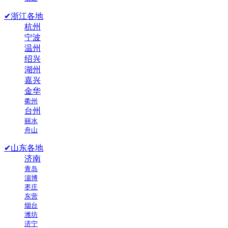
✔浙江各地
杭州
宁波
温州
绍兴
湖州
嘉兴
金华
衢州
台州
丽水
舟山
✔山东各地
济南
青岛
淄博
枣庄
东营
烟台
潍坊
济宁