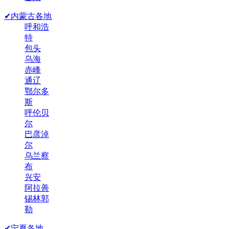
✔内蒙古各地
呼和浩
特
包头
乌海
赤峰
通辽
鄂尔多
斯
呼伦贝
尔
巴彦淖
尔
乌兰察
布
兴安
阿拉善
锡林郭
勒
✔宁夏各地