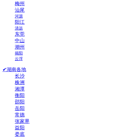
梅州
汕尾
河源
阳江
清远
东莞
中山
潮州
揭阳
云浮
✔湖南各地
长沙
株洲
湘潭
衡阳
邵阳
岳阳
常德
张家界
益阳
娄底