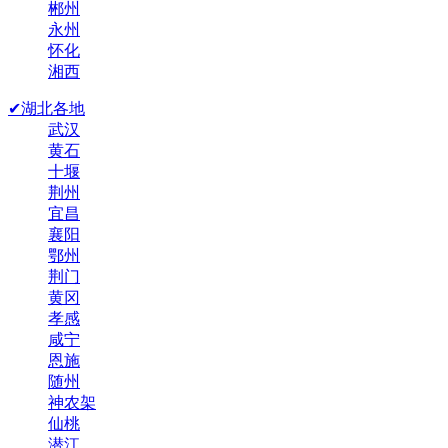
郴州
永州
怀化
湘西
✔湖北各地
武汉
黄石
十堰
荆州
宜昌
襄阳
鄂州
荆门
黄冈
孝感
咸宁
恩施
随州
神农架
仙桃
潜江