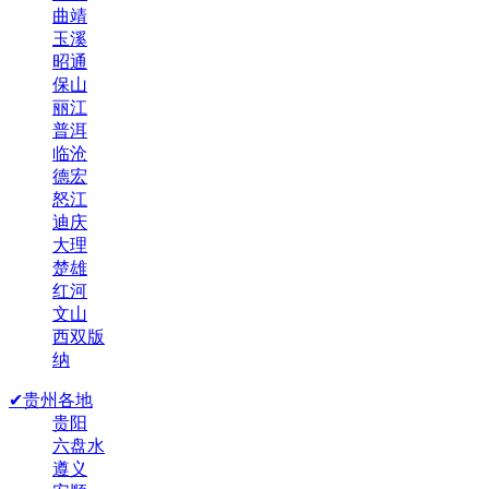
曲靖
玉溪
昭通
保山
丽江
普洱
临沧
德宏
怒江
迪庆
大理
楚雄
红河
文山
西双版
纳
✔贵州各地
贵阳
六盘水
遵义