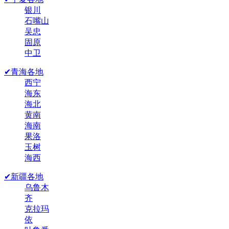
银川
石嘴山
吴忠
固原
中卫
✔青海各地
西宁
海东
海北
黄南
海南
果洛
玉树
海西
✔新疆各地
乌鲁木
齐
克拉玛
依