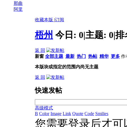
那曲
阿里
收藏本版
|
订阅
梧州
今日:
0
|
主题:
0
|
排
返 回
新窗
全部主题
最新
热门
热帖
精华
更多
作
本版块或指定的范围内尚无主题
返 回
快速发帖
高级模式
B
Color
Image
Link
Quote
Code
Smilies
您需要登录后才可