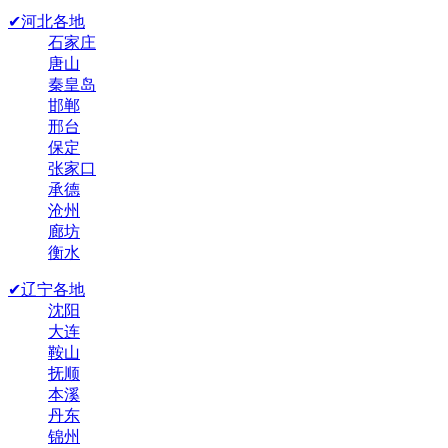
✔河北各地
石家庄
唐山
秦皇岛
邯郸
邢台
保定
张家口
承德
沧州
廊坊
衡水
✔辽宁各地
沈阳
大连
鞍山
抚顺
本溪
丹东
锦州