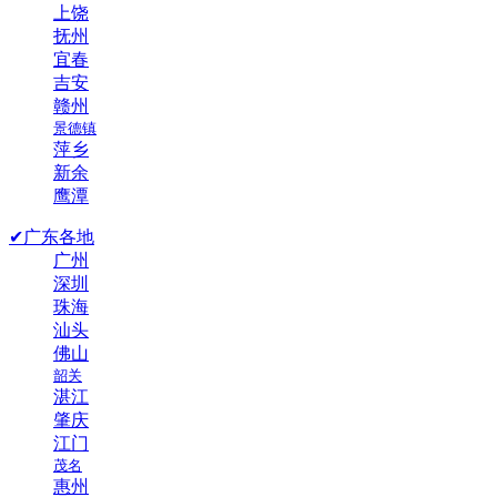
上饶
抚州
宜春
吉安
赣州
景德镇
萍乡
新余
鹰潭
✔广东各地
广州
深圳
珠海
汕头
佛山
韶关
湛江
肇庆
江门
茂名
惠州