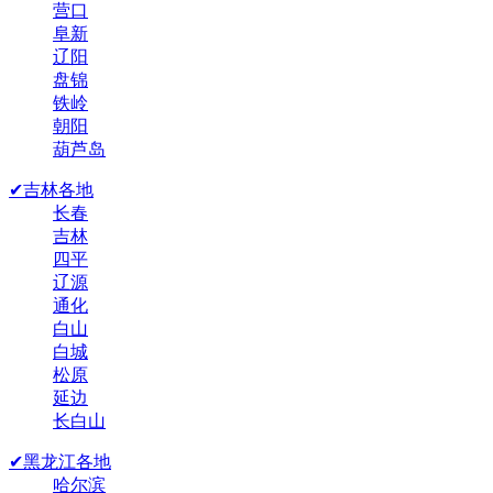
营口
阜新
辽阳
盘锦
铁岭
朝阳
葫芦岛
✔吉林各地
长春
吉林
四平
辽源
通化
白山
白城
松原
延边
长白山
✔黑龙江各地
哈尔滨