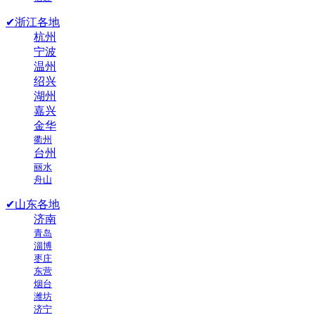
✔浙江各地
杭州
宁波
温州
绍兴
湖州
嘉兴
金华
衢州
台州
丽水
舟山
✔山东各地
济南
青岛
淄博
枣庄
东营
烟台
潍坊
济宁