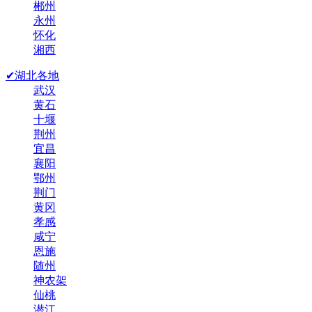
郴州
永州
怀化
湘西
✔湖北各地
武汉
黄石
十堰
荆州
宜昌
襄阳
鄂州
荆门
黄冈
孝感
咸宁
恩施
随州
神农架
仙桃
潜江