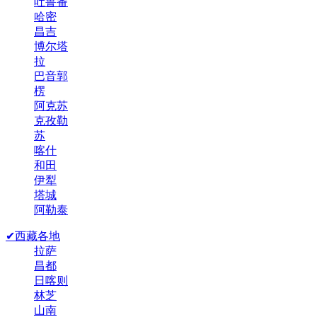
吐鲁番
哈密
昌吉
博尔塔
拉
巴音郭
楞
阿克苏
克孜勒
苏
喀什
和田
伊犁
塔城
阿勒泰
✔西藏各地
拉萨
昌都
日喀则
林芝
山南