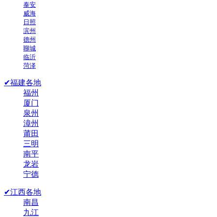
泰安
威海
日照
滨州
德州
聊城
临沂
菏泽
✔福建各地
福州
厦门
泉州
漳州
莆田
三明
南平
龙岩
宁德
✔江西各地
南昌
九江