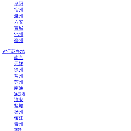
阜阳
宿州
滁州
六安
宣城
池州
亳州
✔江苏各地
南京
无锡
徐州
常州
苏州
南通
连云港
淮安
盐城
扬州
镇江
泰州
宿迁