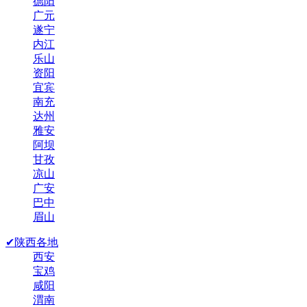
德阳
广元
遂宁
内江
乐山
资阳
宜宾
南充
达州
雅安
阿坝
甘孜
凉山
广安
巴中
眉山
✔陕西各地
西安
宝鸡
咸阳
渭南