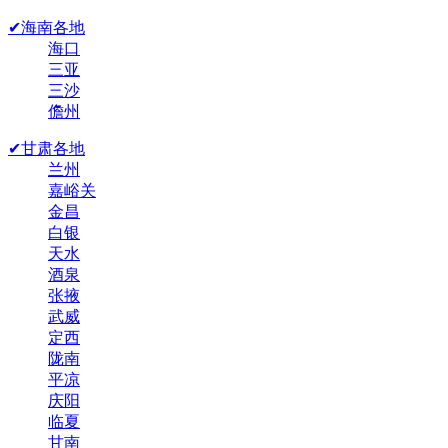
✔海南各地
海口
三亚
三沙
儋州
✔甘肃各地
兰州
嘉峪关
金昌
白银
天水
酒泉
张掖
武威
定西
陇南
平凉
庆阳
临夏
甘南