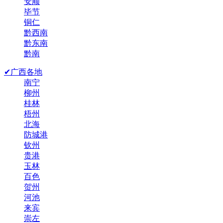
安顺
毕节
铜仁
黔西南
黔东南
黔南
✔广西各地
南宁
柳州
桂林
梧州
北海
防城港
钦州
贵港
玉林
百色
贺州
河池
来宾
崇左