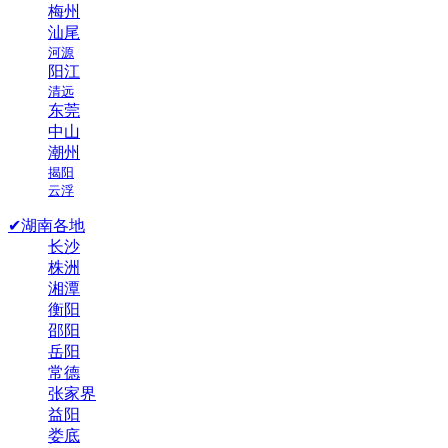
梅州
汕尾
河源
阳江
清远
东莞
中山
潮州
揭阳
云浮
✔湖南各地
长沙
株洲
湘潭
衡阳
邵阳
岳阳
常德
张家界
益阳
娄底