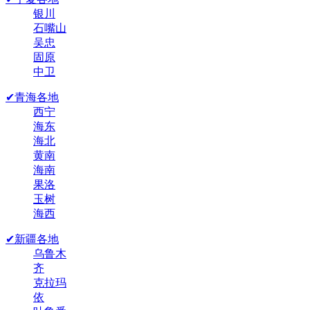
银川
石嘴山
吴忠
固原
中卫
✔青海各地
西宁
海东
海北
黄南
海南
果洛
玉树
海西
✔新疆各地
乌鲁木
齐
克拉玛
依