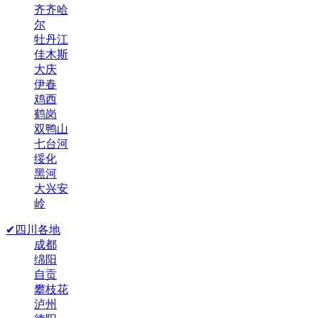
齐齐哈
尔
牡丹江
佳木斯
大庆
伊春
鸡西
鹤岗
双鸭山
七台河
绥化
黑河
大兴安
岭
✔四川各地
成都
绵阳
自贡
攀枝花
泸州