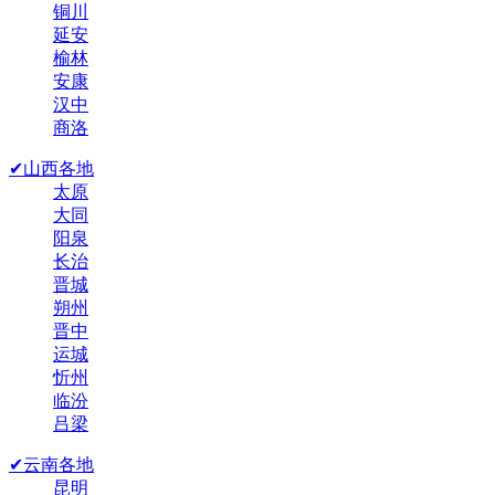
铜川
延安
榆林
安康
汉中
商洛
✔山西各地
太原
大同
阳泉
长治
晋城
朔州
晋中
运城
忻州
临汾
吕梁
✔云南各地
昆明