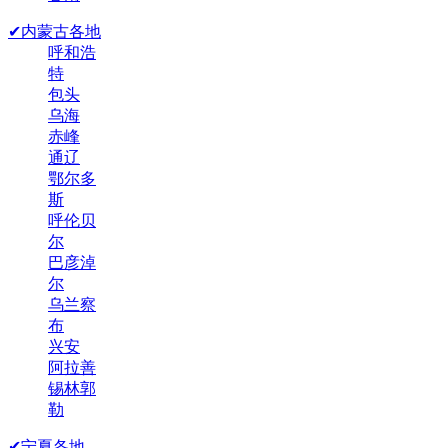
✔内蒙古各地
呼和浩
特
包头
乌海
赤峰
通辽
鄂尔多
斯
呼伦贝
尔
巴彦淖
尔
乌兰察
布
兴安
阿拉善
锡林郭
勒
✔宁夏各地