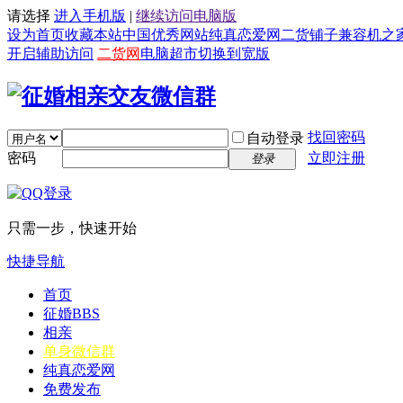
请选择
进入手机版
|
继续访问电脑版
设为首页
收藏本站
中国优秀网站
纯真恋爱网
二货铺子
兼容机之
开启辅助访问
二货网
电脑超市
切换到宽版
找回密码
自动登录
密码
立即注册
登录
只需一步，快速开始
快捷导航
首页
征婚
BBS
相亲
单身微信群
纯真恋爱网
免费发布