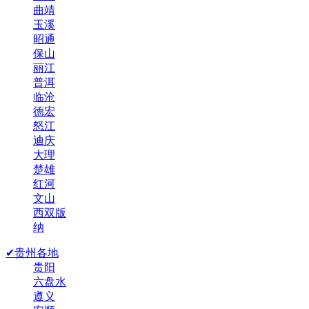
曲靖
玉溪
昭通
保山
丽江
普洱
临沧
德宏
怒江
迪庆
大理
楚雄
红河
文山
西双版
纳
✔贵州各地
贵阳
六盘水
遵义