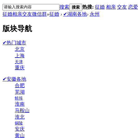
搜索
热搜:
征婚
相亲
交友
恋爱
搜索
征婚相亲交友微信群
»
征婚
›
✔湖南各地
›
永州
版块导航
✔热门城市
北京
上海
天津
重庆
✔安徽各地
合肥
芜湖
蚌埠
淮南
马鞍山
淮北
铜陵
安庆
黄山