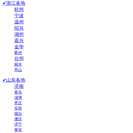
✔浙江各地
杭州
宁波
温州
绍兴
湖州
嘉兴
金华
衢州
台州
丽水
舟山
✔山东各地
济南
青岛
淄博
枣庄
东营
烟台
潍坊
济宁
泰安