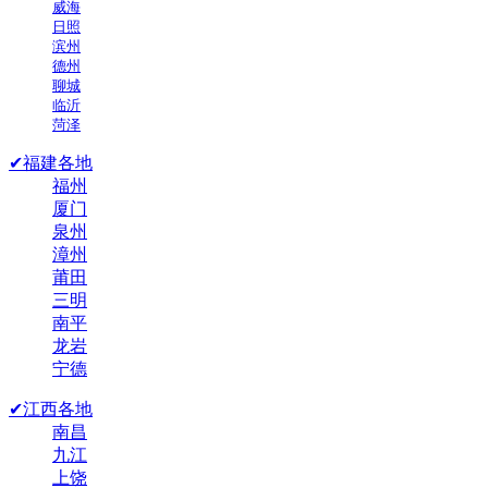
威海
日照
滨州
德州
聊城
临沂
菏泽
✔福建各地
福州
厦门
泉州
漳州
莆田
三明
南平
龙岩
宁德
✔江西各地
南昌
九江
上饶