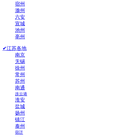
宿州
滁州
六安
宣城
池州
亳州
✔江苏各地
南京
无锡
徐州
常州
苏州
南通
连云港
淮安
盐城
扬州
镇江
泰州
宿迁