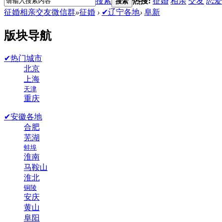
搜索
热搜:
征婚
相亲
交友
恋爱
搜索
征婚相亲交友微信群
»
征婚
›
✔辽宁各地
›
阜新
版块导航
✔热门城市
北京
上海
天津
重庆
✔安徽各地
合肥
芜湖
蚌埠
淮南
马鞍山
淮北
铜陵
安庆
黄山
阜阳