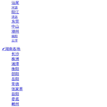
汕尾
河源
阳江
清远
东莞
中山
潮州
揭阳
云浮
✔湖南各地
长沙
株洲
湘潭
衡阳
邵阳
岳阳
常德
张家界
益阳
娄底
郴州