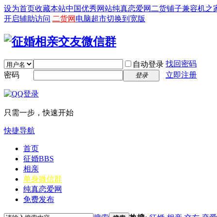
设为首页
收藏本站
中国优秀网站
纯真恋爱网
二货铺子
兼容机之
开启辅助访问
二货网
电脑超市
切换到宽版
找回密码
自动登录
密码
立即注册
登录
只需一步，快速开始
快捷导航
首页
征婚
BBS
相亲
单身微信群
纯真恋爱网
免费发布