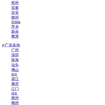
抚州
宜春
吉安
赣州
景德镇
萍乡
新余
鹰潭
✔广东各地
广州
深圳
珠海
汕头
佛山
韶关
湛江
肇庆
江门
茂名
惠州
梅州