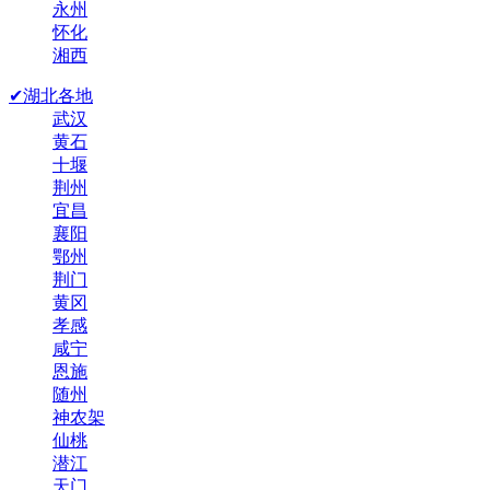
永州
怀化
湘西
✔湖北各地
武汉
黄石
十堰
荆州
宜昌
襄阳
鄂州
荆门
黄冈
孝感
咸宁
恩施
随州
神农架
仙桃
潜江
天门