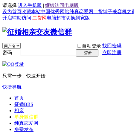
请选择
进入手机版
|
继续访问电脑版
设为首页
收藏本站
中国优秀网站
纯真恋爱网
二货铺子
兼容机之
开启辅助访问
二货网
电脑超市
切换到宽版
找回密码
自动登录
密码
立即注册
登录
只需一步，快速开始
快捷导航
首页
征婚
BBS
相亲
单身微信群
纯真恋爱网
免费发布