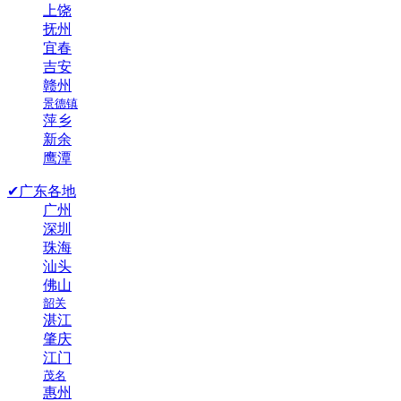
上饶
抚州
宜春
吉安
赣州
景德镇
萍乡
新余
鹰潭
✔广东各地
广州
深圳
珠海
汕头
佛山
韶关
湛江
肇庆
江门
茂名
惠州