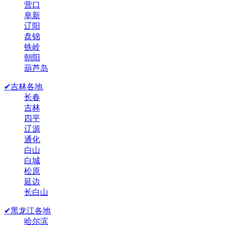
营口
阜新
辽阳
盘锦
铁岭
朝阳
葫芦岛
✔吉林各地
长春
吉林
四平
辽源
通化
白山
白城
松原
延边
长白山
✔黑龙江各地
哈尔滨