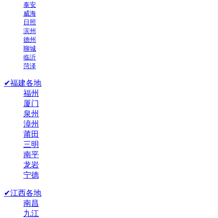
泰安
威海
日照
滨州
德州
聊城
临沂
菏泽
✔福建各地
福州
厦门
泉州
漳州
莆田
三明
南平
龙岩
宁德
✔江西各地
南昌
九江