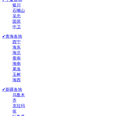
银川
石嘴山
吴忠
固原
中卫
✔青海各地
西宁
海东
海北
黄南
海南
果洛
玉树
海西
✔新疆各地
乌鲁木
齐
克拉玛
依