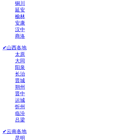
铜川
延安
榆林
安康
汉中
商洛
✔山西各地
太原
大同
阳泉
长治
晋城
朔州
晋中
运城
忻州
临汾
吕梁
✔云南各地
昆明