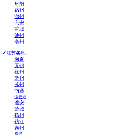
阜阳
宿州
滁州
六安
宣城
池州
亳州
✔江苏各地
南京
无锡
徐州
常州
苏州
南通
连云港
淮安
盐城
扬州
镇江
泰州
宿迁