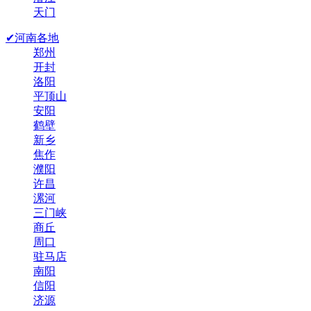
天门
✔河南各地
郑州
开封
洛阳
平顶山
安阳
鹤壁
新乡
焦作
濮阳
许昌
漯河
三门峡
商丘
周口
驻马店
南阳
信阳
济源