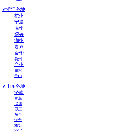
✔浙江各地
杭州
宁波
温州
绍兴
湖州
嘉兴
金华
衢州
台州
丽水
舟山
✔山东各地
济南
青岛
淄博
枣庄
东营
烟台
潍坊
济宁