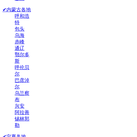
✔内蒙古各地
呼和浩
特
包头
乌海
赤峰
通辽
鄂尔多
斯
呼伦贝
尔
巴彦淖
尔
乌兰察
布
兴安
阿拉善
锡林郭
勒
✔宁夏各地