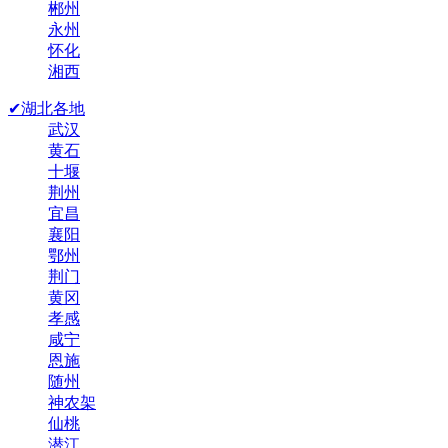
郴州
永州
怀化
湘西
✔湖北各地
武汉
黄石
十堰
荆州
宜昌
襄阳
鄂州
荆门
黄冈
孝感
咸宁
恩施
随州
神农架
仙桃
潜江