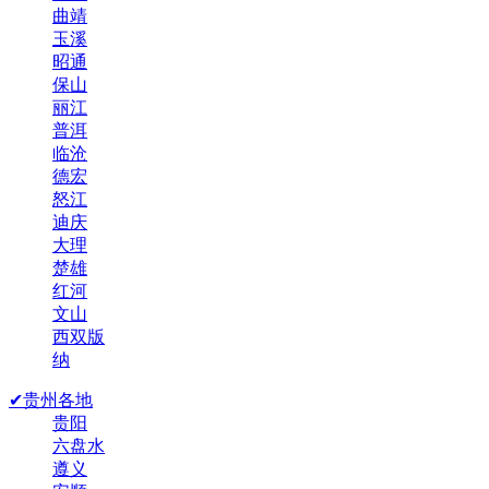
曲靖
玉溪
昭通
保山
丽江
普洱
临沧
德宏
怒江
迪庆
大理
楚雄
红河
文山
西双版
纳
✔贵州各地
贵阳
六盘水
遵义