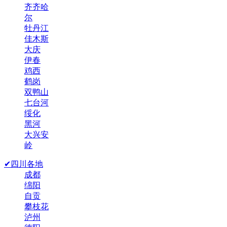
齐齐哈
尔
牡丹江
佳木斯
大庆
伊春
鸡西
鹤岗
双鸭山
七台河
绥化
黑河
大兴安
岭
✔四川各地
成都
绵阳
自贡
攀枝花
泸州