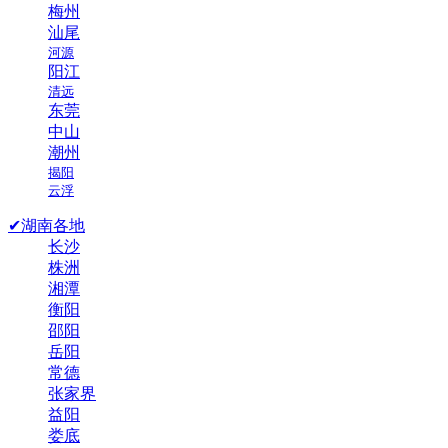
梅州
汕尾
河源
阳江
清远
东莞
中山
潮州
揭阳
云浮
✔湖南各地
长沙
株洲
湘潭
衡阳
邵阳
岳阳
常德
张家界
益阳
娄底