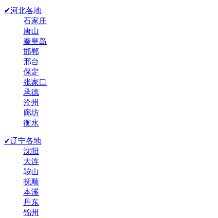
✔河北各地
石家庄
唐山
秦皇岛
邯郸
邢台
保定
张家口
承德
沧州
廊坊
衡水
✔辽宁各地
沈阳
大连
鞍山
抚顺
本溪
丹东
锦州