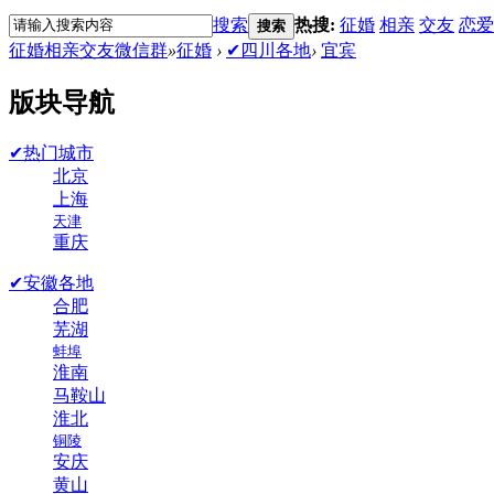
搜索
热搜:
征婚
相亲
交友
恋爱
搜索
征婚相亲交友微信群
»
征婚
›
✔四川各地
›
宜宾
版块导航
✔热门城市
北京
上海
天津
重庆
✔安徽各地
合肥
芜湖
蚌埠
淮南
马鞍山
淮北
铜陵
安庆
黄山