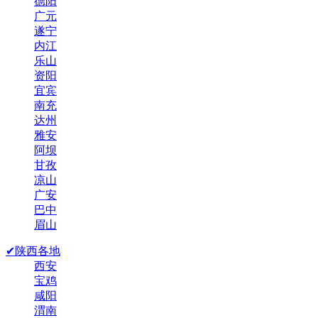
德阳
广元
遂宁
内江
乐山
资阳
宜宾
南充
达州
雅安
阿坝
甘孜
凉山
广安
巴中
眉山
✔陕西各地
西安
宝鸡
咸阳
渭南