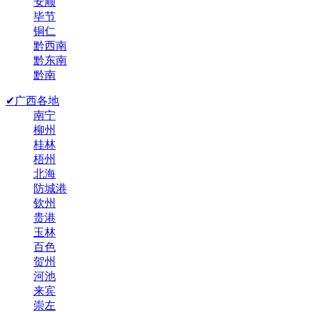
安顺
毕节
铜仁
黔西南
黔东南
黔南
✔广西各地
南宁
柳州
桂林
梧州
北海
防城港
钦州
贵港
玉林
百色
贺州
河池
来宾
崇左