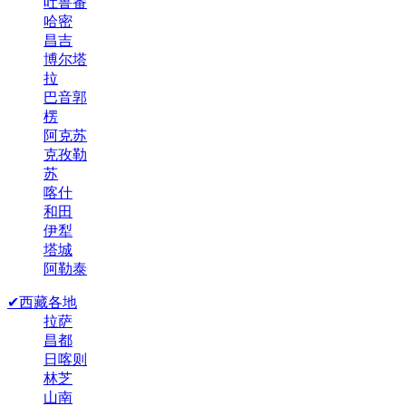
吐鲁番
哈密
昌吉
博尔塔
拉
巴音郭
楞
阿克苏
克孜勒
苏
喀什
和田
伊犁
塔城
阿勒泰
✔西藏各地
拉萨
昌都
日喀则
林芝
山南