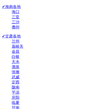
✔海南各地
海口
三亚
三沙
儋州
✔甘肃各地
兰州
嘉峪关
金昌
白银
天水
酒泉
张掖
武威
定西
陇南
平凉
庆阳
临夏
甘南