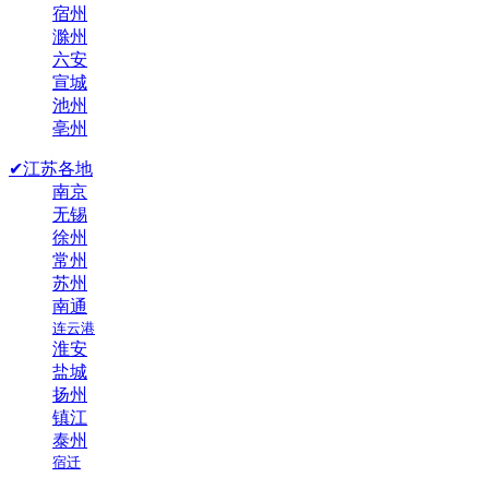
宿州
滁州
六安
宣城
池州
亳州
✔江苏各地
南京
无锡
徐州
常州
苏州
南通
连云港
淮安
盐城
扬州
镇江
泰州
宿迁