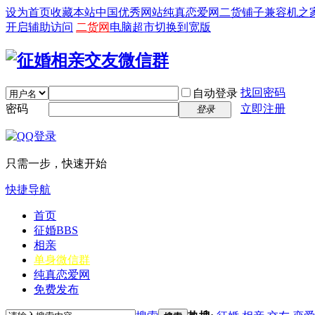
设为首页
收藏本站
中国优秀网站
纯真恋爱网
二货铺子
兼容机之
开启辅助访问
二货网
电脑超市
切换到宽版
找回密码
自动登录
密码
立即注册
登录
只需一步，快速开始
快捷导航
首页
征婚
BBS
相亲
单身微信群
纯真恋爱网
免费发布