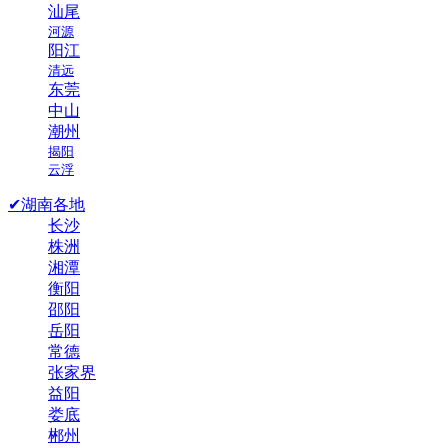
汕尾
河源
阳江
清远
东莞
中山
潮州
揭阳
云浮
✔湖南各地
长沙
株洲
湘潭
衡阳
邵阳
岳阳
常德
张家界
益阳
娄底
郴州