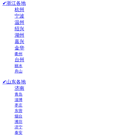
✔浙江各地
杭州
宁波
温州
绍兴
湖州
嘉兴
金华
衢州
台州
丽水
舟山
✔山东各地
济南
青岛
淄博
枣庄
东营
烟台
潍坊
济宁
泰安