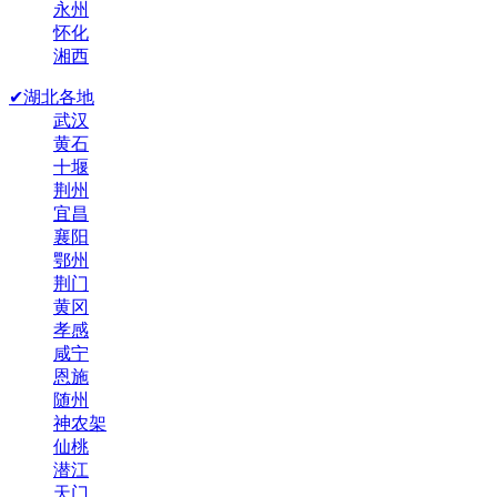
永州
怀化
湘西
✔湖北各地
武汉
黄石
十堰
荆州
宜昌
襄阳
鄂州
荆门
黄冈
孝感
咸宁
恩施
随州
神农架
仙桃
潜江
天门