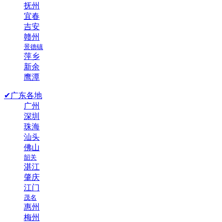
抚州
宜春
吉安
赣州
景德镇
萍乡
新余
鹰潭
✔广东各地
广州
深圳
珠海
汕头
佛山
韶关
湛江
肇庆
江门
茂名
惠州
梅州