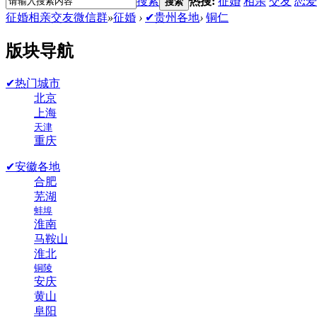
搜索
热搜:
征婚
相亲
交友
恋爱
搜索
征婚相亲交友微信群
»
征婚
›
✔贵州各地
›
铜仁
版块导航
✔热门城市
北京
上海
天津
重庆
✔安徽各地
合肥
芜湖
蚌埠
淮南
马鞍山
淮北
铜陵
安庆
黄山
阜阳