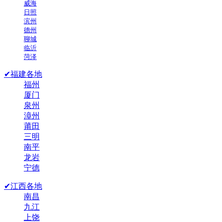
威海
日照
滨州
德州
聊城
临沂
菏泽
✔福建各地
福州
厦门
泉州
漳州
莆田
三明
南平
龙岩
宁德
✔江西各地
南昌
九江
上饶