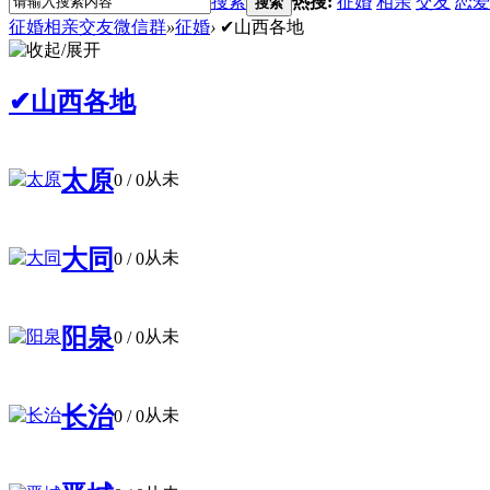
搜索
热搜:
征婚
相亲
交友
恋爱
搜索
征婚相亲交友微信群
»
征婚
›
✔山西各地
✔山西各地
太原
从未
0
/ 0
大同
从未
0
/ 0
阳泉
从未
0
/ 0
长治
从未
0
/ 0