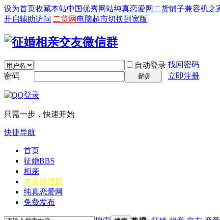
设为首页
收藏本站
中国优秀网站
纯真恋爱网
二货铺子
兼容机之
开启辅助访问
二货网
电脑超市
切换到宽版
找回密码
自动登录
密码
立即注册
登录
只需一步，快速开始
快捷导航
首页
征婚
BBS
相亲
单身微信群
纯真恋爱网
免费发布