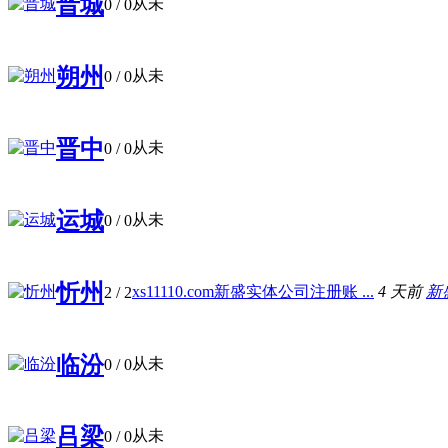
晋城
从未
0
/ 0
朔州
从未
0
/ 0
晋中
从未
0
/ 0
运城
从未
0
/ 0
忻州
xs11110.com新盛实体公司注册账 ...
4 天前
新盛
2
/ 2
临汾
从未
0
/ 0
吕梁
从未
0
/ 0